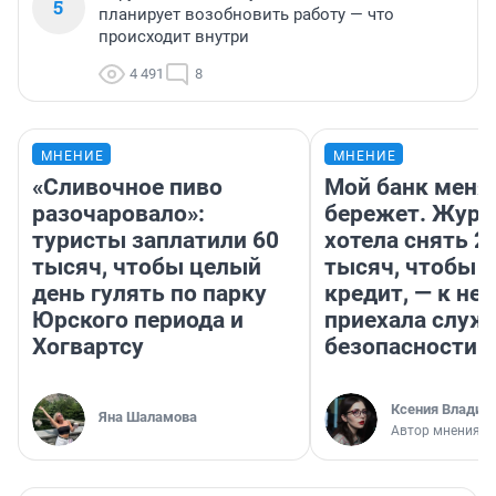
5
планирует возобновить работу — что
происходит внутри
4 491
8
МНЕНИЕ
МНЕНИЕ
«Сливочное пиво
Мой банк меня
разочаровало»:
бережет. Журн
туристы заплатили 60
хотела снять 2
тысяч, чтобы целый
тысяч, чтобы п
день гулять по парку
кредит, — к не
Юрского периода и
приехала служ
Хогвартсу
безопасности
Ксения Владим
Яна Шаламова
Автор мнения