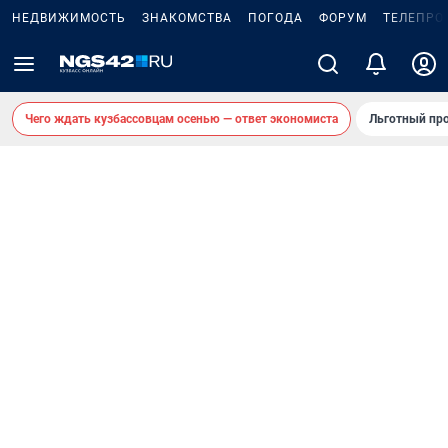
НЕДВИЖИМОСТЬ
ЗНАКОМСТВА
ПОГОДА
ФОРУМ
ТЕЛЕПРО
Чего ждать кузбассовцам осенью — ответ экономиста
Льготный про