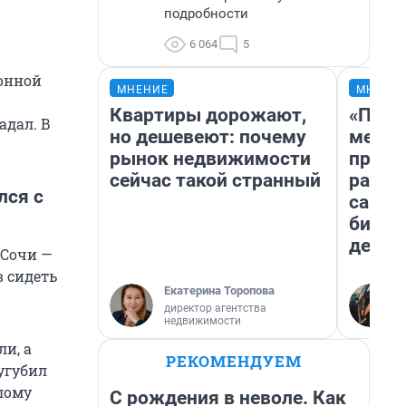
подробности
6 064
5
онной
МНЕНИЕ
МНЕНИ
Квартиры дорожают,
«Поку
адал. В
но дешевеют: почему
мешке
рынок недвижимости
предп
сейчас такой странный
расска
лся с
самом
бизне
дешев
 Сочи —
в сидеть
Екатерина Торопова
директор агентства
недвижимости
и, а
РЕКОМЕНДУЕМ
угубил
лому
С рождения в неволе. Как