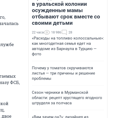
в уральской колонии
осужденные мамы
отбывают срок вместе со
го,
своими детьми
началась
22 часа
18 986
28
«Расходы на топливо колоссальные»:
как многодетная семья едет на
службе
автодоме из Барнаула в Турцию —
фото
Почему у томатов скручиваются
листья — три причины и решение
агаемых
проблемы
назу ФСБ,
Сезон черники в Мурманской
области: рецепт хрустящего ягодного
штруделя за полчаса
ской
ц,
 двое
«Вам зачем он?»: дизайнер из