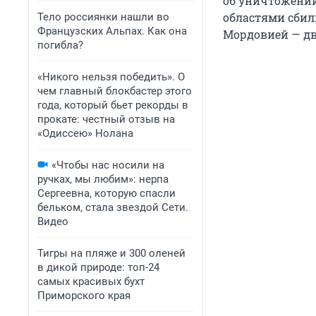
об уничтожении
областями сбил
Тело россиянки нашли во
Французских Альпах. Как она
Мордовией — дв
погибла?
«Никого нельзя победить». О
чем главный блокбастер этого
года, который бьет рекорды в
прокате: честный отзыв на
«Одиссею» Нолана
«Чтобы нас носили на
ручках, мы любим»: нерпа
Сергеевна, которую спасли
бельком, стала звездой Сети.
Видео
Тигры на пляже и 300 оленей
в дикой природе: топ-24
самых красивых бухт
Приморского края