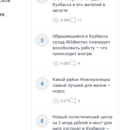
ской
Кузбасса и его жителей в
августе
ми.
8 596
11
Обрушившийся в Кузбассе
3
склад Wildberries планирует
возобновить работу — что
происходит внутри
6 087
9
Какой район Новокузнецка
4
самый лучший для жизни —
опрос
6 075
5
Новый логистический центр
5
за 2 млрд рублей и мост для
него отстроят в Кузбассе —