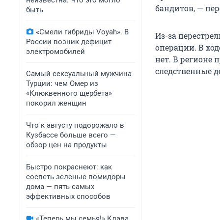
неизвестна. Что это могло
бандитов, — пер
быть
«Смели гибриды Voyah». В
Из-за перестре
России возник дефицит
операции. В хо
электромобилей
нет. В регионе
следственные д
Самый сексуальный мужчина
Турции: чем Омер из
«Клюквенного щербета»
покорил женщин
Что к августу подорожало в
Кузбассе больше всего —
обзор цен на продукты
Быстро покраснеют: как
соспеть зеленые помидоры
дома — пять самых
эффективных способов
«Теперь мы семья!» Клава