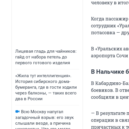
человеку в итог
Когда пассажир
сотрудник «Ура
потасовка — др
В «Уральских а
Лицевая гладь для чайников:
аэропорта Сочи
гайд от набора петель до
первого готового изделия
В Нальчике 
«Жила тут интеллигенция».
История сибирского дома-
В Кабардино-Ба
бумеранга, где в гости ходили
боевиков. В отв
через балконы, — таких всего
сообщили в цен
два в России
Всю Москву напугал
— В результате
загадочный взрыв: его звук
операции в свя
слышали везде, а причина
причастных к т