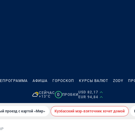
ЛЕПРОГРАММА
АФИША
ГОРОСКОП
КУРСЫ ВАЛЮТ
ZODY
ПР
USD 82,17
СЕЙЧАС
0
ПРОБКИ
+13°C
EUR 94,84
ый проезд с картой «Мир»
Кузбасский мэр-взяточник хочет домой
ОР