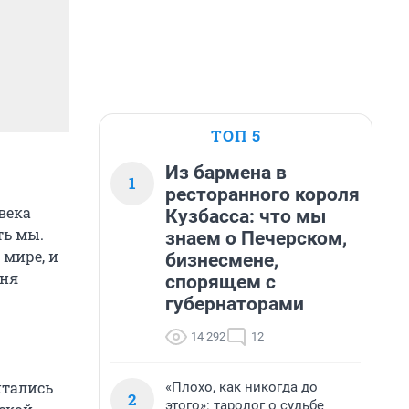
ТОП 5
Из бармена в
1
ресторанного короля
века
Кузбасса: что мы
ть мы.
знаем о Печерском,
 мире, и
бизнесмене,
дня
спорящем с
губернаторами
14 292
12
итались
«Плохо, как никогда до
2
этого»: таролог о судьбе