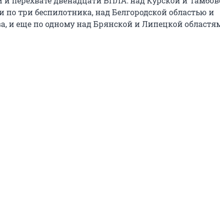
 и перехвате двенадцати БПЛА: над Курской и Тамбов
и по три беспилотника, над Белгородской областью и
а, и еще по одному над Брянской и Липецкой областя