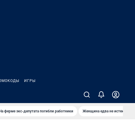
ОМОКОДЫ
ИГРЫ
На ферме экс-депутата погибли работники
Женщина едва не истекла кро