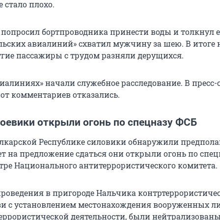
е стало плохо.
 попросил бортпроводника принести воды и толкнул е
льских авиалиний» схватил мужчину за шею. В итоге 
угие пассажиры с трудом разняли дерущихся.
виалиниях» начали служебное расследование. В пресс-
 от комментариев отказались.
боевики открыли огонь по спецназу ФСБ
лкарской Республике силовики обнаружили предпол
ет на предложение сдаться они открыли огонь по спец
тре Национального антитеррористического комитета.
 проведения в пригороде Нальчика контртеррористиче
зи с установлением местонахождения вооруженных ли
еррористической деятельности, были нейтрализованы