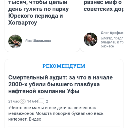
тысяч, чтобы целый
разнес миф о 
день гулять по парку
советских доро
Юрского периода и
Хогвартсу
Олег Арефьев
Блогер, предпри
Яна Шаламова
владелец в тра
бизнесе
РЕКОМЕНДУЕМ
Смертельный аудит: за что в начале
2000-х убили бывшего главбуха
нефтяной компании Уфы
21 час
14 644
2
«Чисто все мамы и все дети на свете»: как
медвежонок Момота покорил буквально весь
интернет. Видео