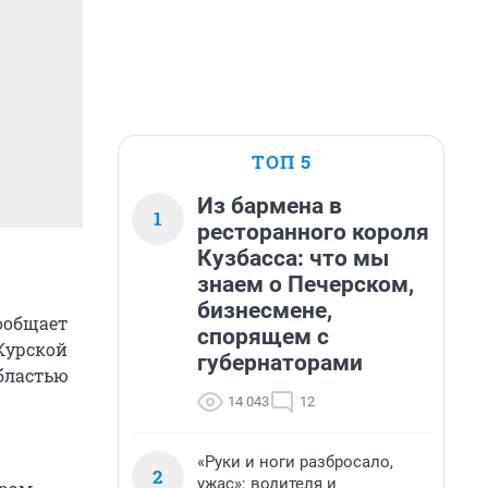
ТОП 5
Из бармена в
1
ресторанного короля
Кузбасса: что мы
знаем о Печерском,
бизнесмене,
сообщает
спорящем с
Курской
губернаторами
областью
14 043
12
«Руки и ноги разбросало,
2
ужас»: водителя и