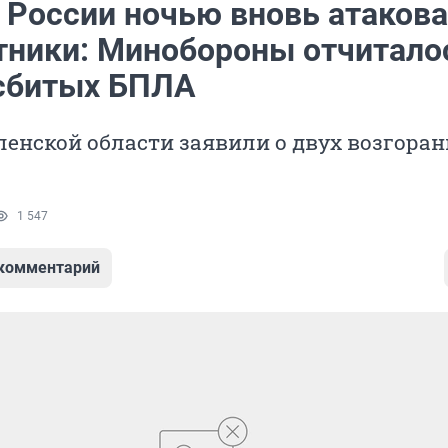
 России ночью вновь атаков
тники: Минобороны отчитало
сбитых БПЛА
енской области заявили о двух возгоран
1 547
 комментарий