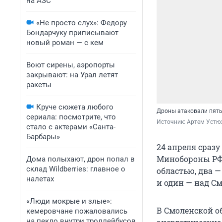
на АЗС
«Не просто слух»: Федору
Бондарчуку приписывают
новый роман — с кем
Воют сирены, аэропорты
закрывают: на Урал летят
ракеты
Круче сюжета любого
Дроны атаковали пять
сериала: посмотрите, что
Источник: 
Артем Устю
стало с актерами «Санта-
Барбары»
24 апреля сразу
Минобороны РФ,
Дома полыхают, дрон попал в
склад Wildberries: главное о
областью, два 
налетах
и один — над С
«Люди мокрые и злые»:
В Смоленской об
кемеровчане пожаловались
на пекло внутри троллейбусов