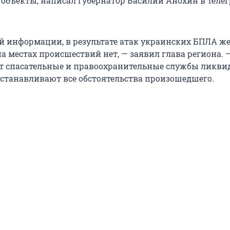
 объекты, написал губернатор Василий Анохин в теле
й информации, в результате атак украинских БПЛА же
а местах происшествий нет, — заявил глава региона. 
т спасательные и правоохранительные службы ликв
устанавливают все обстоятельства произошедшего.