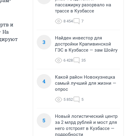
грам-
пассажирку разорвало на
трассе в Кузбассе
8 454
7
ртв и
— На
Найден инвестор для
идируют
3
достройки Крапивинской
ГЭС в Кузбассе — зам Шойгу
6 428
35
Какой район Новокузнецка
4
самый лучший для жизни —
опрос
5 852
5
Новый логистический центр
5
за 2 млрд рублей и мост для
него отстроят в Кузбассе —
подробности