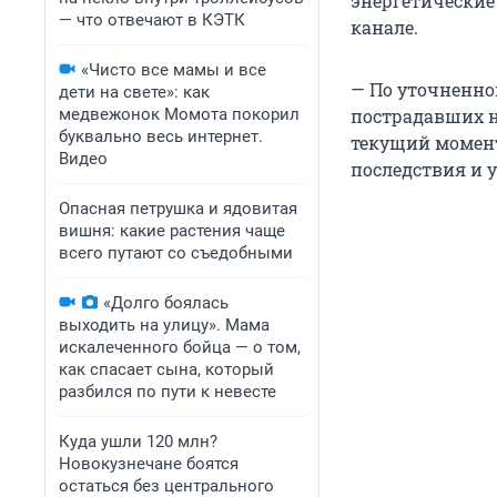
энергетические
— что отвечают в КЭТК
канале.
«Чисто все мамы и все
— По уточненно
дети на свете»: как
медвежонок Момота покорил
пострадавших н
буквально весь интернет.
текущий момен
Видео
последствия и 
Опасная петрушка и ядовитая
вишня: какие растения чаще
всего путают со съедобными
«Долго боялась
выходить на улицу». Мама
искалеченного бойца — о том,
как спасает сына, который
разбился по пути к невесте
Куда ушли 120 млн?
Новокузнечане боятся
остаться без центрального