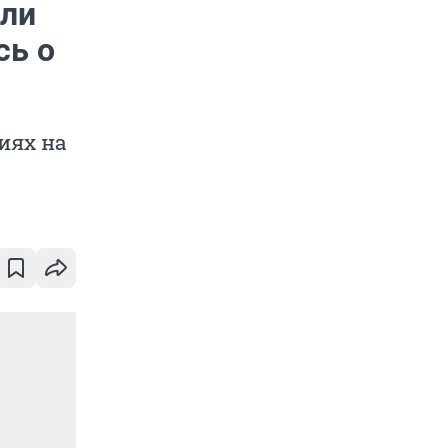
али
сь о
иях на