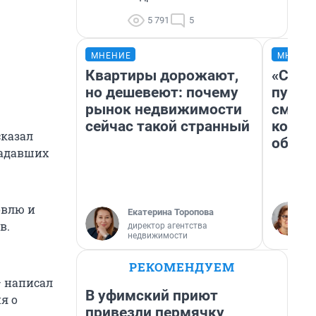
5 791
5
МНЕНИЕ
МНЕНИ
Квартиры дорожают,
«Спут
но дешевеют: почему
пургу»
рынок недвижимости
смерт
сейчас такой странный
котор
сказал
обнар
радавших
овлю и
Екатерина Торопова
в.
директор агентства
недвижимости
РЕКОМЕНДУЕМ
— написал
В уфимский приют
я о
привезли пермячку