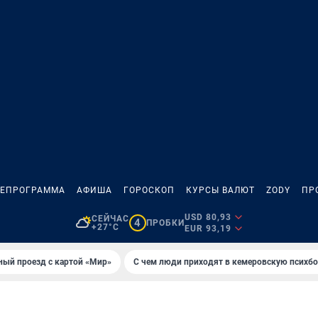
ЛЕПРОГРАММА
АФИША
ГОРОСКОП
КУРСЫ ВАЛЮТ
ZODY
ПР
USD 80,93
СЕЙЧАС
4
ПРОБКИ
+27°C
EUR 93,19
ный проезд с картой «Мир»
С чем люди приходят в кемеровскую психб