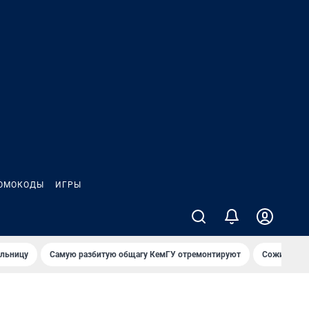
ОМОКОДЫ
ИГРЫ
ольницу
Самую разбитую общагу КемГУ отремонтируют
Сожительни