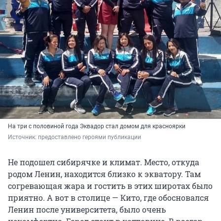
На три с половиной года Эквадор стал домом для красноярки
Источник: 
предоставлено героями публикации
Не подошел сибирячке и климат. Место, откуда
родом Ленин, находится близко к экватору. Там
согревающая жара и гостить в этих широтах было
приятно. А вот в столице — Кито, где обосновался
Ленин после университета, было очень