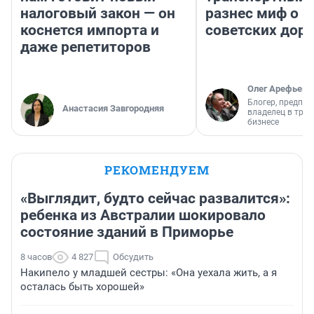
налоговый закон — он
разнес миф о 
коснется импорта и
советских доро
даже репетиторов
Олег Арефьев
Блогер, предпри
Анастасия Завгородняя
владелец в тра
бизнесе
РЕКОМЕНДУЕМ
«Выглядит, будто сейчас развалится»:
ребенка из Австралии шокировало
состояние зданий в Приморье
8 часов
4 827
Обсудить
Накипело у младшей сестры: «Она уехала жить, а я
осталась быть хорошей»