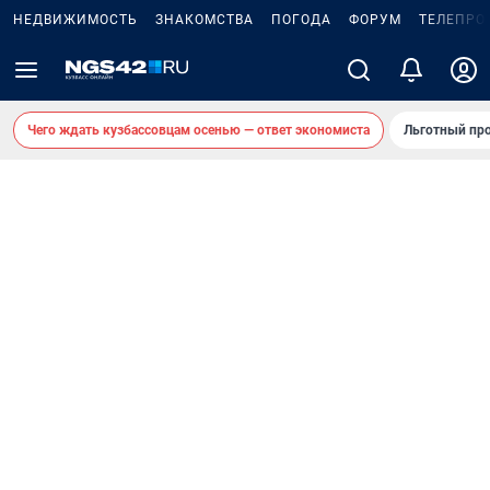
НЕДВИЖИМОСТЬ
ЗНАКОМСТВА
ПОГОДА
ФОРУМ
ТЕЛЕПРО
Чего ждать кузбассовцам осенью — ответ экономиста
Льготный про