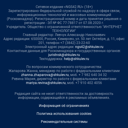
Сетевое издание «NGS42.RU» (18+)
Зарегистрировано Федеральной службой по надзору в сфере связи,
информационных технологий и массовых коммуникаций
(Роскомнадзор). Регистрационный номер и дата принятия решения о
регистрации - ЭЛ № ФС 77-78817 от 07.08.2020 г.
Учредитель: Общество с ограниченной ответственностью "ИНТЕРНЕТ
ТЕХНОЛОГИИ"
Главный редактор: Левчук Александр Николаевич
Адрес редакции: 650000, Россия, Кемерово, ул. 50 лет Октября, д. 11, офис
201, телефон +7 (3842) 23-22-60
Электронный адрес редакции:
ngs42@shkulev.ru
Контактные данные для Роскомнадзора и государственных органов:
juristnsk@shkulev.ru
Техподдержка:
help@shkulev.ru
По вопросам коммерческого сотрудничества:
Жапарова Жанна, менеджер по работе с федеральными клиентами
zhanna.zhaparova@shkulev.ru
, моб. + 7 982 640 34 32
Ревина Мария, директор по работе с федеральными клиентами
mariya.revina@shkulev.ru
, моб. +7 910 402 4056
Редакция сайта не несет ответственности за достоверность
информации, содержащейся в рекламных объявлениях.
Информация об ограничениях
Политика использования cookies
Рекомендательные системы