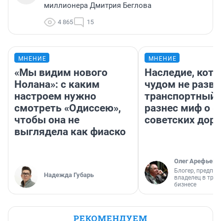
миллионера Дмитрия Беглова
4 865
15
МНЕНИЕ
МНЕНИЕ
«Мы видим нового
Наследие, кото
Нолана»: с каким
чудом не разва
настроем нужно
транспортный 
смотреть «Одиссею»,
разнес миф о 
чтобы она не
советских доро
выглядела как фиаско
Олег Арефьев
Блогер, предпри
Надежда Губарь
владелец в тра
бизнесе
РЕКОМЕНДУЕМ