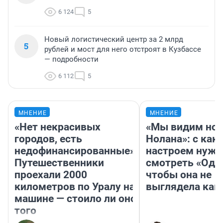
6 124
5
Новый логистический центр за 2 млрд
5
рублей и мост для него отстроят в Кузбассе
— подробности
6 112
5
МНЕНИЕ
МНЕНИЕ
«Нет некрасивых
«Мы видим нов
городов, есть
Нолана»: с как
недофинансированные».
настроем нужн
Путешественники
смотреть «Оди
проехали 2000
чтобы она не
километров по Уралу на
выглядела как
машине — стоило ли оно
того