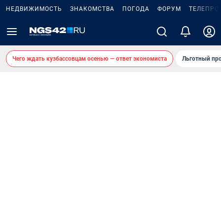
НЕДВИЖИМОСТЬ
ЗНАКОМСТВА
ПОГОДА
ФОРУМ
ТЕЛЕПРО
Чего ждать кузбассовцам осенью — ответ экономиста
Льготный про