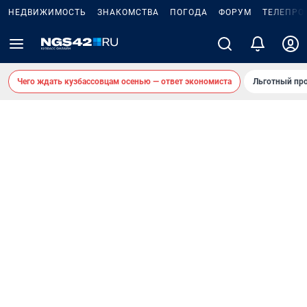
НЕДВИЖИМОСТЬ
ЗНАКОМСТВА
ПОГОДА
ФОРУМ
ТЕЛЕПРО
Чего ждать кузбассовцам осенью — ответ экономиста
Льготный про