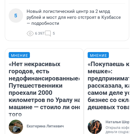
Новый логистический центр за 2 млрд
5
рублей и мост для него отстроят в Кузбассе
— подробности
6 397
5
МНЕНИЕ
МНЕНИЕ
«Нет некрасивых
«Покупаешь ко
городов, есть
мешке»:
недофинансированные».
предпринимат
Путешественники
рассказала, как
проехали 2000
самом деле ус
километров по Уралу на
бизнес со скл
машине — стоило ли оно
дешевых това
того
Наталья Шорох
Екатерина Литкевич
Открыла кофейн
деньги соцразв