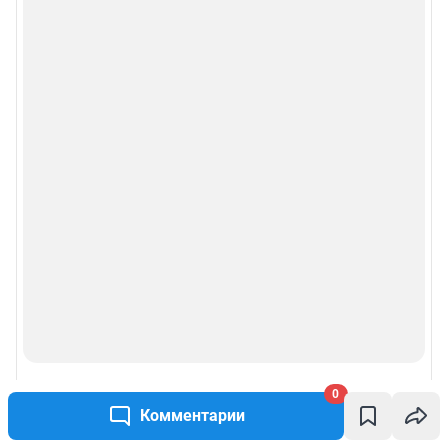
Рубрики
Реклама на сайте
Прайс-лист
О компании
Наши награды
Наши вакансии
Техподдержка
0
Предвыборная агитация
Комментарии