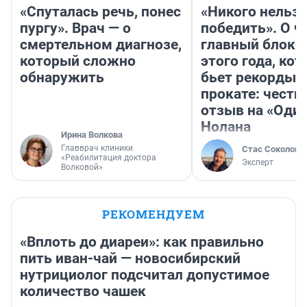
«Спуталась речь, понес
«Никого нельз
пургу». Врач — о
победить». О ч
смертельном диагнозе,
главный блокб
который сложно
этого года, ко
обнаружить
бьет рекорды 
прокате: честн
отзыв на «Оди
Нолана
Ирина Волкова
Главврач клиники
Стас Соколов
«Реабилитация доктора
Эксперт
Волковой»
РЕКОМЕНДУЕМ
«Вплоть до диареи»: как правильно
пить иван-чай — новосибирский
нутрициолог подсчитал допустимое
количество чашек