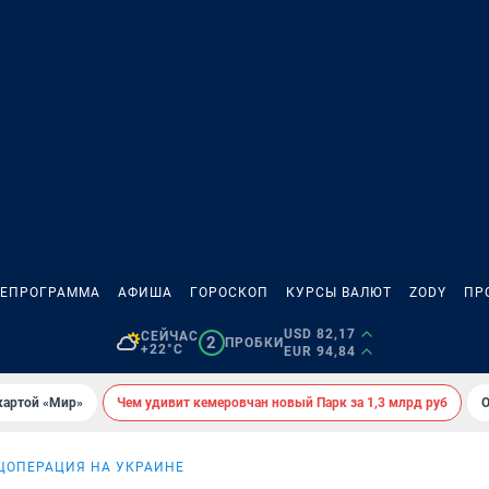
ЛЕПРОГРАММА
АФИША
ГОРОСКОП
КУРСЫ ВАЛЮТ
ZODY
ПР
USD 82,17
СЕЙЧАС
2
ПРОБКИ
+22°C
EUR 94,84
картой «Мир»
Чем удивит кемеровчан новый Парк за 1,3 млрд руб
О
ЦОПЕРАЦИЯ НА УКРАИНЕ