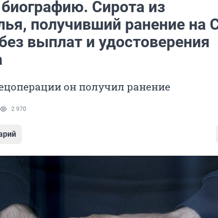
 биографию. Сирота из
лья, получивший ранение на 
 без выплат и удостоверения
а
пецоперации он получил ранение
2 970
арий