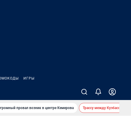
ОМОКОДЫ
ИГРЫ
громный провал возник в центре Кемерова
Трассу между Кузбассом и 