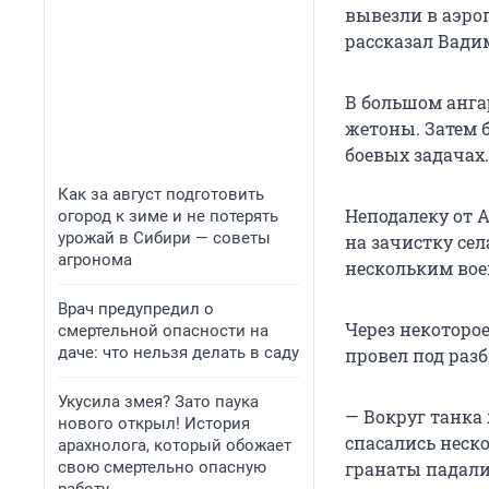
вывезли в аэро
рассказал Вади
В большом анга
жетоны. Затем 
боевых задачах.
Как за август подготовить
Неподалеку от 
огород к зиме и не потерять
урожай в Сибири — советы
на зачистку сел
агронома
нескольким вое
Врач предупредил о
Через некоторо
смертельной опасности на
даче: что нельзя делать в саду
провел под раз
Укусила змея? Зато паука
— Вокруг танка
нового открыл! История
спасались неск
арахнолога, который обожает
свою смертельно опасную
гранаты падали 