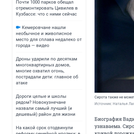
Почти 1000 парков обещал
отремонтировать Цивилев в
Кузбассе: что с ними сейчас
Кемеровчане нашли
необычное и живописное
место для сплава недалеко от
города — видео
Дроны ударили по десяткам
многоквартирных домов,
многие охватил огонь,
пострадали дети: главное об
атаке
Дороги целые и школы
Сирота также не може
рядом? Новокузнечане
Источник: 
Наталья Лап
назвали самый лучший (и
дешевый) район для жизни
Биография Вади
узнаваема. Сир
На какой срок отодвинули
кривой дорожке
реформу семейной ипотеки: в