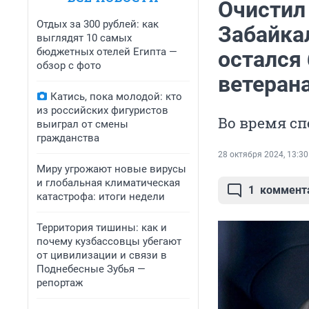
Очистил
Отдых за 300 рублей: как
Забайка
выглядят 10 самых
бюджетных отелей Египта —
остался
обзор с фото
ветеран
Катись, пока молодой: кто
из российских фигуристов
Во время с
выиграл от смены
гражданства
28 октября 2024, 13:30
Миру угрожают новые вирусы
и глобальная климатическая
1
коммент
катастрофа: итоги недели
Территория тишины: как и
почему кузбассовцы убегают
от цивилизации и связи в
Поднебесные Зубья —
репортаж