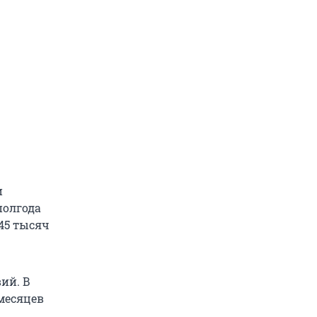
и
полгода
 45 тысяч
ий. В
месяцев