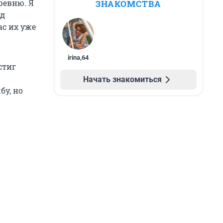
ревню. Я
ЗНАКОМСТВА
од
ас их уже
irina
,
64
стиг
Начать знакомиться
бу, но