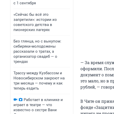
с 1 сентября
«Сейчас бы всё это
запретили»: истории из
советского детства в
пионерских лагерях
Без глянца, но с выкупом:
сибиряки-молодожены
рассказали о тратах, а
организатор свадеб — о
трендах
— За время служ
оформили. Посл
Трассу между Кузбассом и
документ о поми
Новосибирском закроют на
это мало, но в 
три месяца — почему и как
рублей, — говор
теперь ездить
Работает в клинике и
В Чите он прин
играет в театре — что
фонде «Защитни
известно о сестре Вани
ничего не прои