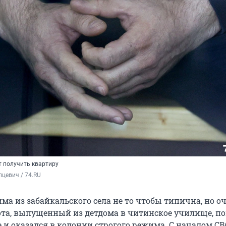
т получить квартиру
цевич / 74.RU
ма из забайкальского села не то чтобы типична, но о
ота, выпущенный из детдома в читинское училище, п
 и оказался в колонии строгого режима. С началом СВ