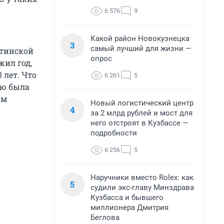
6 576
9
Какой район Новокузнецка
3
самый лучший для жизни —
итинской
опрос
жил год,
 лет. Что
6 261
5
ью была
им
Новый логистический центр
4
за 2 млрд рублей и мост для
него отстроят в Кузбассе —
подробности
6 256
5
Наручники вместо Rolex: как
5
судили экс-главу Минздрава
Кузбасса и бывшего
миллионера Дмитрия
Беглова