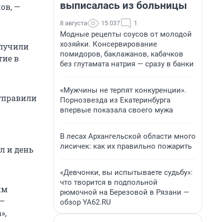
выписалась из больницы
ов, —
8 августа
15 037
1
Модные рецепты соусов от молодой
хозяйки. Консервирование
олучили
помидоров, баклажанов, кабачков
тие в
без глутамата натрия — сразу в банки
«Мужчины не терпят конкуренции».
отправили
Порнозвезда из Екатеринбурга
впервые показала своего мужа
В лесах Архангельской области много
лисичек: как их правильно пожарить
л и день
«Девчонки, вы испытываете судьбу»:
что творится в подпольной
им
рюмочной на Березовой в Рязани —
 —
обзор YA62.RU
»,