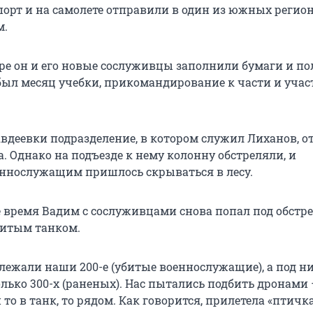
порт и на самолете отправили в один из южных регион
м.
ре он и его новые сослуживцы заполнили бумаги и п
был месяц учебки, прикомандирование к части и учас
Авдеевки подразделение, в котором служил Лиханов, 
а. Однако на подъезде к нему колонну обстреляли, и
ннослужащим пришлось скрываться в лесу.
е время Вадим с сослуживцами снова попал под обстре
битым танком.
 лежали наши 200-е (убитые военнослужащие), а под н
олько 300-х (раненых). Нас пытались подбить дронами
то в танк, то рядом. Как говорится, прилетела «птичка