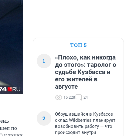
ТОП 5
«Плохо, как никогда
1
до этого»: таролог о
судьбе Кузбасса и
его жителей в
августе
15 228
24
Обрушившийся в Кузбассе
2
склад Wildberries планирует
чень
возобновить работу — что
ошел по
происходит внутри
О у таких