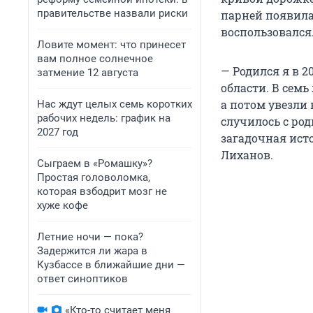
правительстве назвали риски
парней появила
воспользовался
Ловите момент: что принесет
вам полное солнечное
— Родился я в 
затмение 12 августа
области. В семь
а потом увезли 
Нас ждут целых семь коротких
рабочих недель: график на
случилось с род
2027 год
загадочная исто
Лиханов.
Сыграем в «Ромашку»?
Простая головоломка,
которая взбодрит мозг не
хуже кофе
Летние ночи — пока?
Задержится ли жара в
Кузбассе в ближайшие дни —
ответ синоптиков
«Кто-то считает меня