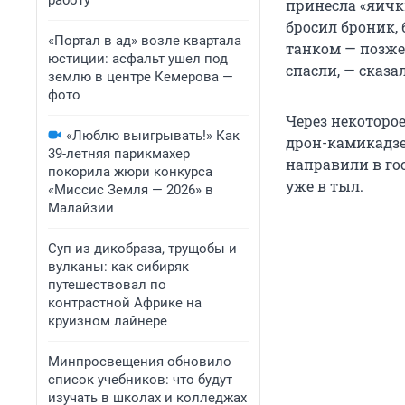
работу
принесла «яичк
бросил броник,
«Портал в ад» возле квартала
танком — позже 
юстиции: асфальт ушел под
спасли, — сказа
землю в центре Кемерова —
фото
Через некоторое
«Люблю выигрывать!» Как
дрон-камикадзе.
39-летняя парикмахер
направили в го
покорила жюри конкурса
уже в тыл.
«Миссис Земля — 2026» в
Малайзии
Суп из дикобраза, трущобы и
вулканы: как сибиряк
путешествовал по
контрастной Африке на
круизном лайнере
Минпросвещения обновило
список учебников: что будут
изучать в школах и колледжах