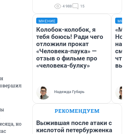
4 988
15
МНЕНИЕ
МНЕНИ
Колобок-колобок, я
«Мы в
тебя боюсь! Ради чего
Нолан
отложили прокат
настр
«Человека-паука» —
смотр
отзыв о фильме про
чтобы
«человека-булку»
выгля
он
 совершил
Надежда Губарь
бы
РЕКОМЕНДУЕМ
и
Выжившая после атаки с
есяца, но
кислотой петербурженка
нас