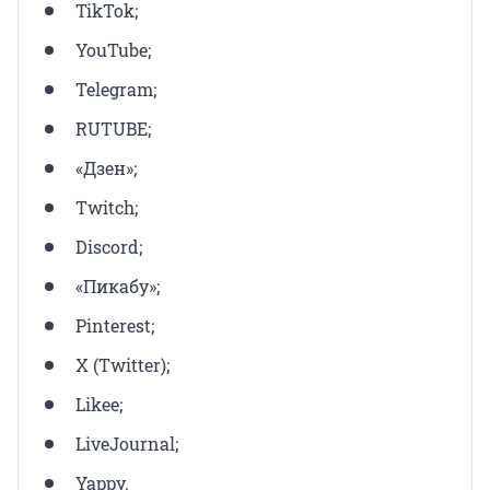
TikTok;
YouTube;
Telegram;
RUTUBE;
«Дзен»;
Twitch;
Discord;
«Пикабу»;
Pinterest;
X (Twitter);
Likee;
LiveJournal;
Yappy.