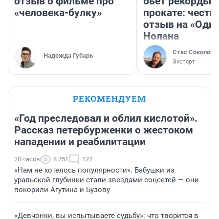
отзыв о фильме про
бьет рекорды 
«человека-булку»
прокате: честн
отзыв на «Оди
Нолана
Стас Соколов
Надежда Губарь
Эксперт
РЕКОМЕНДУЕМ
«Год преследовал и облил кислотой».
Рассказ петербурженки о жестоком
нападении и реабилитации
20 часов
8 751
127
«Нам не хотелось популярности». Бабушки из
уральской глубинки стали звездами соцсетей — они
покорили Агутина и Бузову
«Девчонки, вы испытываете судьбу»: что творится в