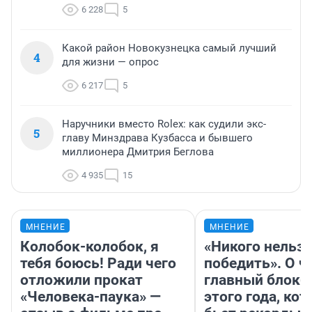
6 228
5
Какой район Новокузнецка самый лучший
4
для жизни — опрос
6 217
5
Наручники вместо Rolex: как судили экс-
5
главу Минздрава Кузбасса и бывшего
миллионера Дмитрия Беглова
4 935
15
МНЕНИЕ
МНЕНИЕ
Колобок-колобок, я
«Никого нельз
тебя боюсь! Ради чего
победить». О ч
отложили прокат
главный блокб
«Человека-паука» —
этого года, ко