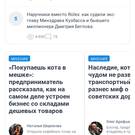
Наручники вместо Rolex: как судили экс-
5
главу Минздрава Кузбасса и бывшего
миллионера Дмитрия Беглова
4 830
15
МНЕНИЕ
МНЕНИЕ
«Покупаешь кота в
Наследие, кото
мешке»:
чудом не разва
предприниматель
транспортный 
рассказала, как на
разнес миф о 
самом деле устроен
советских доро
бизнес со складами
дешевых товаров
Олег Арефьев
Наталья Шорохова
Блогер, предпри
Открыла кофейную точку на
владелец в тра