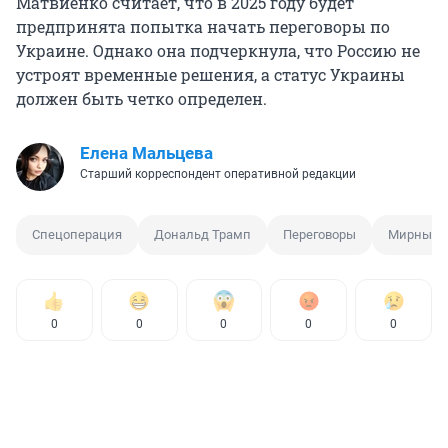
Матвиенко считает, что в 2025 году будет
предпринята попытка начать переговоры по
Украине. Однако она подчеркнула, что Россию не
устроят временные решения, а статус Украины
должен быть четко определен.
Елена Мальцева
Старший корреспондент оперативной редакции
Спецоперация
Дональд Трамп
Переговоры
Мирный 
0
0
0
0
0