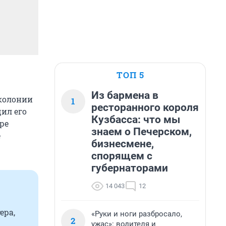
ТОП 5
Из бармена в
 колонии
1
ресторанного короля
ил его
Кузбасса: что мы
ре
знаем о Печерском,
е
бизнесмене,
спорящем с
губернаторами
14 043
12
ера,
«Руки и ноги разбросало,
2
ужас»: водителя и