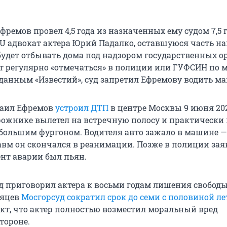
ремов провел 4,5 года из назначенных ему судом 7,5 г
U адвокат актера Юрий Падалко, оставшуюся часть на
т будет отбывать дома под надзором государственных о
т регулярно «отмечаться» в полиции или ГУФСИН по м
 данным «Известий», суд запретил Ефремову водить м
аил Ефремов
устроил ДТП
в центре Москвы 9 июня 202
рожнике вылетел на встречную полосу и практически 
ебольшим фургоном. Водителя авто зажало в машине —
вм он скончался в реанимации. Позже в полиции зая
нт аварии был пьян.
д приговорил актера к восьми годам лишения свободы
сяцев
Мосгорсуд сократил срок до семи с половиной ле
кт, что актер полностью возместил моральный вред
тороне.