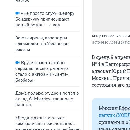
на АЗС
«Не просто слух»: Федору
Бондарчуку приписывают
новый роман — с кем
Актер полностью возм
Воют сирены, аэропорты
Источник: 
Артем Устю
закрывают: на Урал летят
ракеты
В среду, 9 апр
Круче сюжета любого
№ 4 в Белгород
сериала: посмотрите, что
адвокат Юрий П
стало с актерами «Санта-
Москвы. Причин
Барбары»
состояния его з
Дома полыхают, дрон попал в
склад Wildberries: главное о
налетах
Михаил Ефре
легких (ХОБЛ
«Люди мокрые и злые»:
хрипами и о
кемеровчане пожаловались
из-за одышки
на пекло внутри троллейбусов