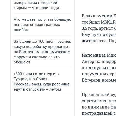
сквера из-за питерской
фирмы — что происходит
В заключении Еф
Что мешает получать большую
сообщал MSK1.R
пенсию: список главных
3,5 года, артис
ошибок
Ему нужно буде
жительства. По
За 5 дней до 100 тысяч рублей:
какую подработку предлагают
на Восточном экономическом
Напомним, Мих
форуме и сколько за что
Актер на внедо
обещают
столкнулся с н
полученных тра
«300 тысяч стоит тур и в
Турцию, и в Сочи».
Ефремов в моме
Рассказываем, куда россияне
едут в отпуск этим летом
Пресненский су
спустя пять ме
во внимание фа
пострадавшей с