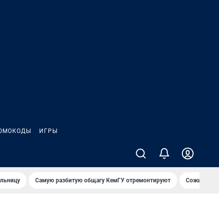
ОМОКОДЫ
ИГРЫ
ольницу
Самую разбитую общагу КемГУ отремонтируют
Сожительни