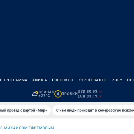
ЛЕПРОГРАММА
АФИША
ГОРОСКОП
КУРСЫ ВАЛЮТ
ZODY
ПР
USD 80,93
СЕЙЧАС
4
ПРОБКИ
+27°C
EUR 93,19
ный проезд с картой «Мир»
С чем люди приходят в кемеровскую психб
 С МИХАИЛОМ ЕФРЕМОВЫМ