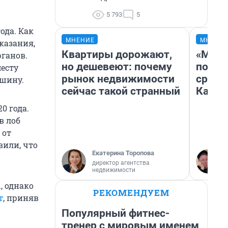
5 793
5
ода. Как
МНЕНИЕ
МНЕНИ
казания,
Квартиры дорожают,
«Маши
рганов.
но дешевеют: почему
полет
есту
рынок недвижимости
сравн
ашину.
сейчас такой странный
Казах
0 года.
в лоб
 от
вили, что
Екатерина Торопова
директор агентства
недвижимости
, однако
РЕКОМЕНДУЕМ
т
, приняв
Популярный фитнес-
тренер с мировым именем