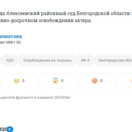
года Алексеевский районный суд Белгородской области
овно-досрочном освобождении актера.
алматова
ент MSK1.RU
УДО
Освобождение из тюрьмы
ИК-4
Белгородская обл
0
0
0
ыделите фрагмент и нажмите Ctrl+Enter
ИИ
0