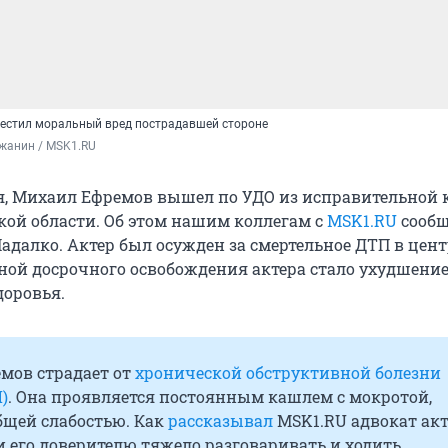
естил моральный вред пострадавшей стороне
жанин / MSK1.RU
еля, Михаил Ефремов вышел по УДО из исправительной
ской области. Об этом нашим коллегам с
MSK1.RU
сообщ
адалко. Актер был осужден за смертельное ДТП в цент
ой досрочного освобождения актера стало ухудшени
доровья.
мов страдает от
хронической обструктивной болезни
)
. Она проявляется постоянным кашлем с мокротой,
бщей слабостью. Как
рассказывал
MSK1.RU адвокат акт
 его доверителю тяжело разговаривать и ходить.