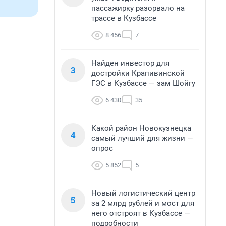
пассажирку разорвало на
трассе в Кузбассе
8 456
7
Найден инвестор для
3
достройки Крапивинской
ГЭС в Кузбассе — зам Шойгу
6 430
35
Какой район Новокузнецка
4
самый лучший для жизни —
опрос
5 852
5
Новый логистический центр
5
за 2 млрд рублей и мост для
него отстроят в Кузбассе —
подробности