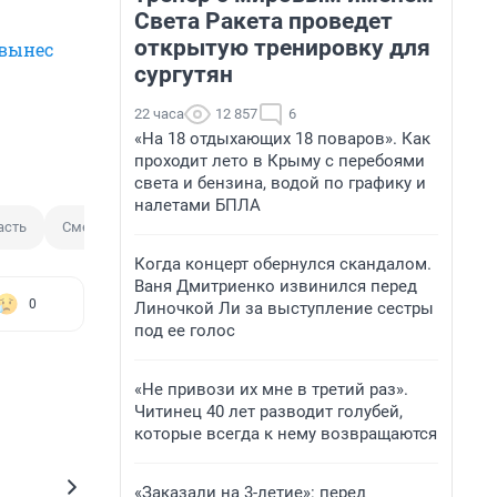
Света Ракета проведет
открытую тренировку для
вынес
сургутян
22 часа
12 857
6
«На 18 отдыхающих 18 поваров». Как
проходит лето в Крыму с перебоями
света и бензина, водой по графику и
налетами БПЛА
асть
Смертельное ДТП
Когда концерт обернулся скандалом.
Ваня Дмитриенко извинился перед
0
Линочкой Ли за выступление сестры
под ее голос
«Не привози их мне в третий раз».
Читинец 40 лет разводит голубей,
которые всегда к нему возвращаются
«Заказали на 3-летие»: перед