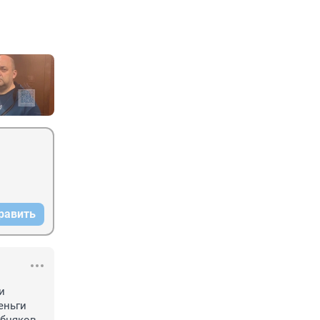
равить
 
ньги 