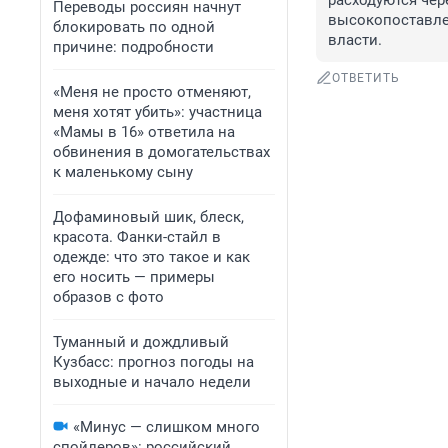
расходуются чер
Переводы россиян начнут
высокопоставлен
блокировать по одной
власти.
причине: подробности
ОТВЕТИТЬ
«Меня не просто отменяют,
меня хотят убить»: участница
«Мамы в 16» ответила на
обвинения в домогательствах
к маленькому сыну
Дофаминовый шик, блеск,
красота. Фанки-стайл в
одежде: что это такое и как
его носить — примеры
образов с фото
Туманный и дождливый
Кузбасс: прогноз погоды на
выходные и начало недели
«Минус — слишком много
спойлеров»: российский