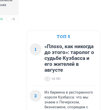
бняков 
нях 
+0
–0
ТОП 5
«Плохо, как никогда
1
до этого»: таролог о
судьбе Кузбасса и
его жителей в
августе
14 741
Из бармена в ресторанного
2
короля Кузбасса: что мы
знаем о Печерском,
бизнесмене, спорящем с