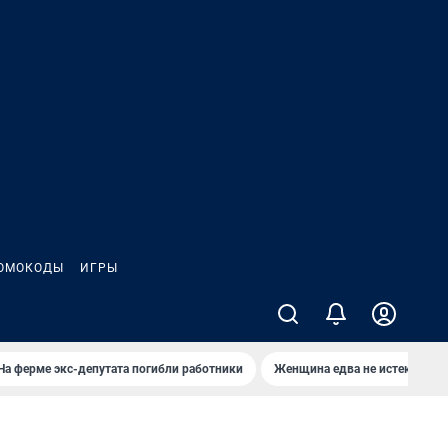
ОМОКОДЫ
ИГРЫ
На ферме экс-депутата погибли работники
Женщина едва не истекла кро