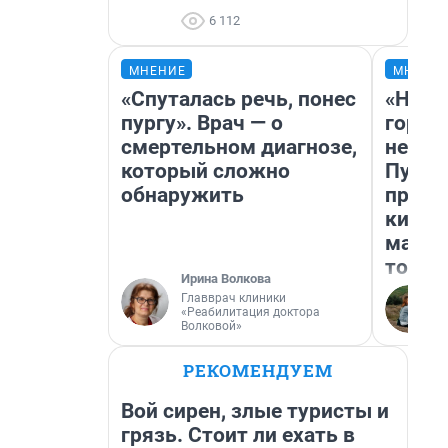
6 112
МНЕНИЕ
МНЕНИ
«Спуталась речь, понес
«Нет 
пургу». Врач — о
городо
смертельном диагнозе,
недоф
который сложно
Путеш
обнаружить
проех
килом
машин
того
Ирина Волкова
Главврач клиники
«Реабилитация доктора
Волковой»
РЕКОМЕНДУЕМ
Вой сирен, злые туристы и
грязь. Стоит ли ехать в