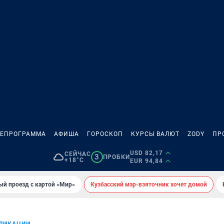
ЛЕПРОГРАММА
АФИША
ГОРОСКОП
КУРСЫ ВАЛЮТ
ZODY
ПР
USD 82,17
СЕЙЧАС
3
ПРОБКИ
+18°C
EUR 94,84
ый проезд с картой «Мир»
Кузбасский мэр-взяточник хочет домой