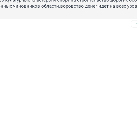
ез культурные кластеры и спорт на строительство дорогих осо
ных чиновников области.воровство денег идет на всех уров