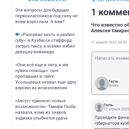
ПЕРЕЙТИ К ПУ
1 комме
Эти вопросы для будущих
первоклассников под силу не
всем взрослым. А вам?
Что известно о
Алексея Смирн
«Разорвал кисть и разбил
губу»: в Кузбассе стаффорд
17 апреля 2025, 00:50
загрыз таксу, а хозяин избил
девушку-инвалида
«Они всё еще в лесу, и им
нужна помощь»: сын
пропавших в тайге
Усольцевых назвал еще одну
Гость
Войти
версию их исчезновения
«Август принесет новые
Гость
возможности»: Тамара Глоба
17 апреля 2025
назвала, кому из знаков
Проведите финан
зодиака улыбнется удача
губернатора куз