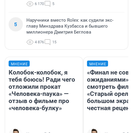
6 170
5
Наручники вместо Rolex: как судили экс-
5
главу Минздрава Кузбасса и бывшего
миллионера Дмитрия Беглова
4 876
15
МНЕНИЕ
МНЕНИЕ
Колобок-колобок, я
«Финал не совп
тебя боюсь! Ради чего
ожиданиями»: 
отложили прокат
смотреть фил
«Человека-паука» —
«Старый орел» 
отзыв о фильме про
большом экран
«человека-булку»
честная рецен