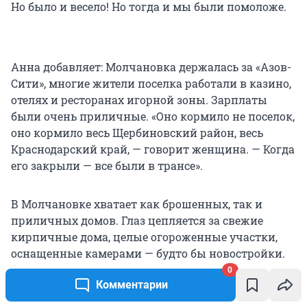
Но было и весело! Но тогда и мы были помоложе.
Анна добавляет: Молчановка держалась за «Азов-
Сити», многие жители поселка работали в казино,
отелях и ресторанах игорной зоны. Зарплаты
были очень приличные. «Оно кормило не поселок,
оно кормило весь Щербиновский район, весь
Краснодарский край, — говорит женщина. — Когда
его закрыли — все были в трансе».
В Молчановке хватает как брошенных, так и
приличных домов. Глаз цепляется за свежие
кирпичные дома, целые огороженные участки,
оснащенные камерами — будто бы новостройки.
Вероятно, впрочем, что это законсервированные
0
Комментарии
гостиницы, которые строились для «Азов-Сити».