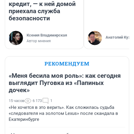
миллионера Дмитрия Беглова
4 587
15
МНЕНИЕ
МНЕНИЕ
Мой банк меня
«Машина прост
бережет. Журналист
полетела». Вод
хотела снять 200
сравнил бензин
тысяч, чтобы погасить
Казахстане и Р
кредит, — к ней домой
приехала служба
безопасности
Ксения Владимирская
Анатолий Кузн
Автор мнения
РЕКОМЕНДУЕМ