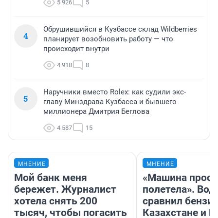
Какой район Новокузнецка самый лучший
2
для жизни — опрос
5 964
5
Новый логистический центр за 2 млрд
3
рублей и мост для него отстроят в Кузбассе
— подробности
5 926
5
Обрушившийся в Кузбассе склад Wildberries
4
планирует возобновить работу — что
происходит внутри
4 918
8
Наручники вместо Rolex: как судили экс-
5
главу Минздрава Кузбасса и бывшего