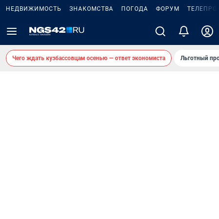
НЕДВИЖИМОСТЬ
ЗНАКОМСТВА
ПОГОДА
ФОРУМ
ТЕЛЕПРО
Чего ждать кузбассовцам осенью — ответ экономиста
Льготный про