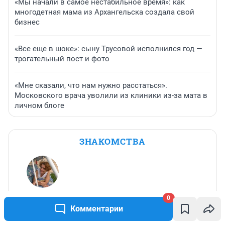
«Меня бесила моя роль»: как сегодня
выглядит Пуговка из «Папиных
дочек»
15 часов
6 173
1
«Не хочется в это верить». Как сложилась судьба
«следователя на золотом Lexus» после скандала в
Екатеринбурге
«Мы начали в самое нестабильное время»: как
многодетная мама из Архангельска создала свой
бизнес
«Все еще в шоке»: сыну Трусовой исполнился год —
трогательный пост и фото
0
«Мне сказали, что нам нужно расстаться».
Комментарии
Московского врача уволили из клиники из-за мата в
личном блоге