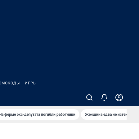
ОМОКОДЫ
ИГРЫ
На ферме экс-депутата погибли работники
Женщина едва не истекла кро