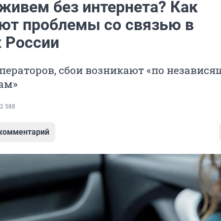
живем без интернета? Как
ют проблемы со связью в
х России
ператоров, сбои возникают «по независя
ам»
2 588
 комментарий