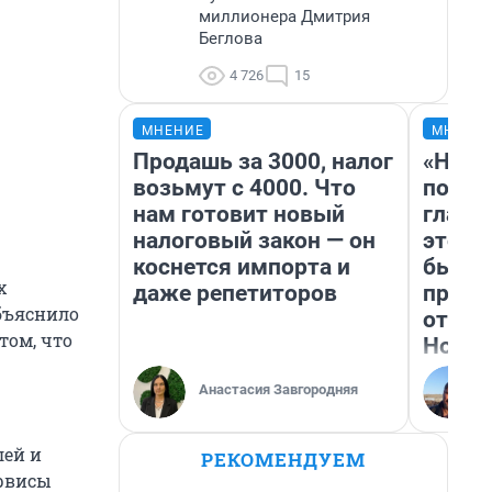
миллионера Дмитрия
Беглова
4 726
15
МНЕНИЕ
МНЕНИ
Продашь за 3000, налог
«Нико
возьмут с 4000. Что
побед
нам готовит новый
главн
налоговый закон — он
этого
коснется импорта и
бьет 
х
даже репетиторов
прока
бъяснило
отзыв
том, что
Нолан
Анастасия Завгородняя
лей и
РЕКОМЕНДУЕМ
ервисы