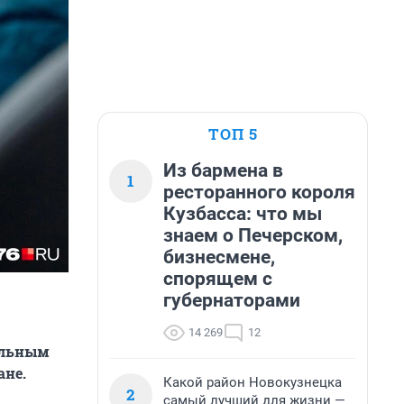
ТОП 5
Из бармена в
1
ресторанного короля
Кузбасса: что мы
знаем о Печерском,
бизнесмене,
спорящем с
губернаторами
14 269
12
ильным
ане.
Какой район Новокузнецка
2
самый лучший для жизни —