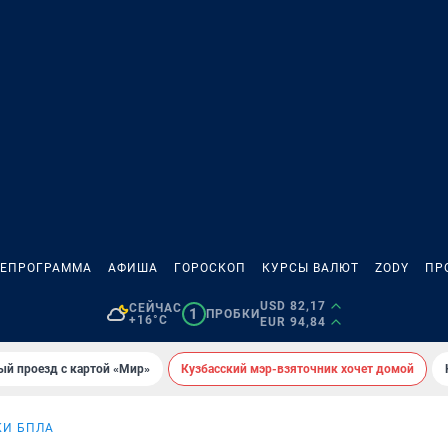
ЛЕПРОГРАММА
АФИША
ГОРОСКОП
КУРСЫ ВАЛЮТ
ZODY
ПР
USD 82,17
СЕЙЧАС
1
ПРОБКИ
+16°C
EUR 94,84
ый проезд с картой «Мир»
Кузбасский мэр-взяточник хочет домой
КИ БПЛА