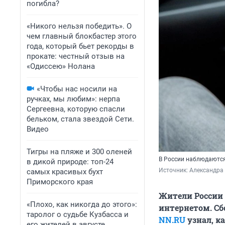
погибла?
«Никого нельзя победить». О
чем главный блокбастер этого
года, который бьет рекорды в
прокате: честный отзыв на
«Одиссею» Нолана
«Чтобы нас носили на
ручках, мы любим»: нерпа
Сергеевна, которую спасли
бельком, стала звездой Сети.
Видео
Тигры на пляже и 300 оленей
В России наблюдаются
в дикой природе: топ-24
Источник: 
Александра
самых красивых бухт
Приморского края
Жители России
«Плохо, как никогда до этого»:
интернетом. Сб
таролог о судьбе Кузбасса и
NN.RU
узнал, к
его жителей в августе