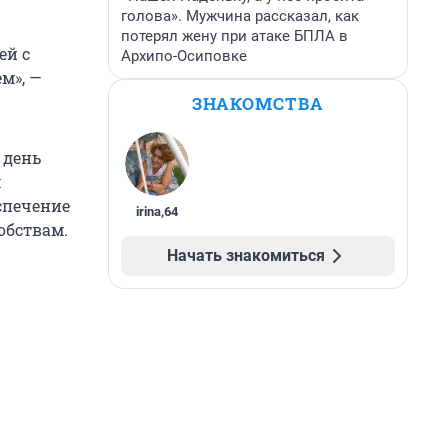
голова». Мужчина рассказал, как
потерял жену при атаке БПЛА в
ей с
Архипо-Осиповке
м», —
ЗНАКОМСТВА
 день
м
спечение
irina
,
64
обствам.
Начать знакомиться