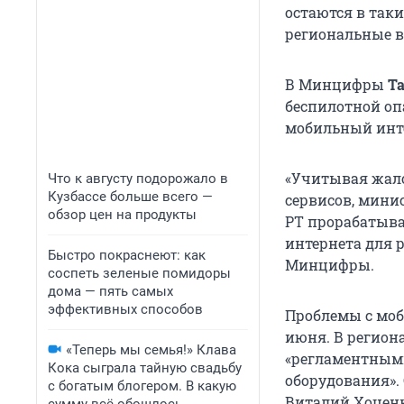
остаются в так
региональные в
В Минцифры
Т
беспилотной оп
мобильный инте
«Учитывая жало
Что к августу подорожало в
Кузбассе больше всего —
сервисов, мини
обзор цен на продукты
РТ прорабатыва
интернета для 
Быстро покраснеют: как
Минцифры.
соспеть зеленые помидоры
дома — пять самых
эффективных способов
Проблемы с мо
июня. В регион
«Теперь мы семья!» Клава
«регламентным
Кока сыграла тайную свадьбу
оборудования».
с богатым блогером. В какую
Виталий Хоценк