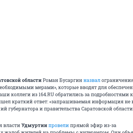
атовской области
Роман Бусаргин
назвал
ограничени
обходимыми мерами», которые вводят для обеспече
аши коллеги из 164.RU обратились за подробностями к
ишел краткий ответ: «запрашиваемая информация не 
ий губернатора и правительства Саратовской области
я власти
Удмуртии
провели
прямой эфир из-за
 жалоб жителей на проблемы с интернетом. Они объ