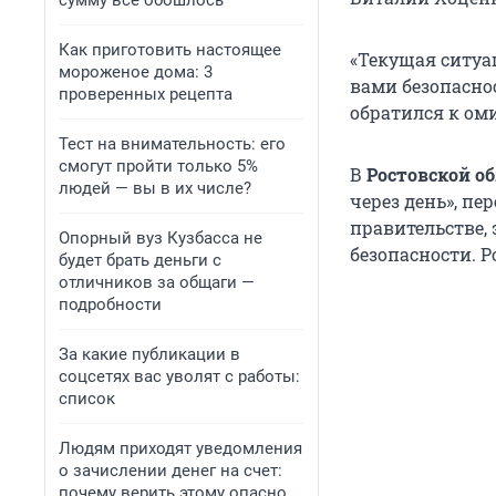
сумму всё обошлось
Как приготовить настоящее
«Текущая ситуа
мороженое дома: 3
вами безопаснос
проверенных рецепта
обратился к ом
Тест на внимательность: его
смогут пройти только 5%
В
Ростовской о
людей — вы в их числе?
через день», пе
правительстве,
Опорный вуз Кузбасса не
безопасности. 
будет брать деньги с
отличников за общаги —
подробности
За какие публикации в
соцсетях вас уволят с работы:
список
Людям приходят уведомления
о зачислении денег на счет:
почему верить этому опасно