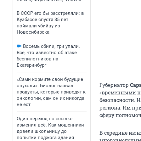
В СССР его бы расстреляли: в
Кузбассе спустя 35 лет
поймали убийцу из
Новосибирска
Восемь сбили, три упали.
Все, что известно об атаке
беспилотников на
Екатеринбург
«Сами кормите свои будущие
Губернатор
Сар
опухоли». Биолог назвал
продукты, которые приводят к
«временными не
онкологии, сам он их никогда
безопасности. Н
не ест
региона. Им пр
сферу полномоч
Один переход по ссылке
изменил всё. Как мошенники
довели школьницу до
В середине июн
попытки поджога здания
многочисленных