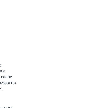
я
ния
 главе
входит в
».
яснили,