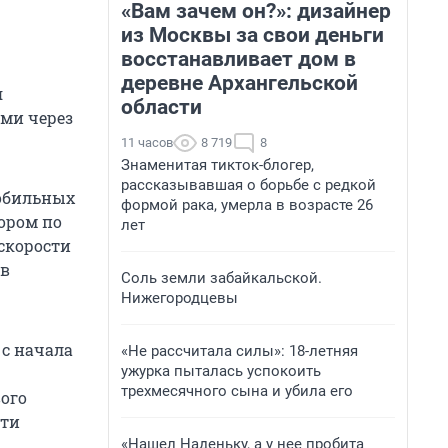
«Вам зачем он?»: дизайнер
из Москвы за свои деньги
восстанавливает дом в
деревне Архангельской
я
области
ами через
11 часов
8 719
8
Знаменитая тикток-блогер,
рассказывавшая о борьбе с редкой
мобильных
формой рака, умерла в возрасте 26
ором по
лет
скорости
 в
Соль земли забайкальской.
Нижегородцевы
с начала
«Не рассчитала силы»: 18-летняя
ужурка пыталась успокоить
трехмесячного сына и убила его
ого
сти
«Нашел Наденьку, а у нее пробита