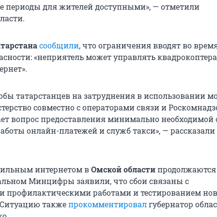
ие периоды для жителей доступными», — отметили
ласти.
атарстана
сообщили
, что ограничения вводят во врем
асности: «неприятель может управлять квадрокоптер
рнет».
бы татарстанцев на затруднения в использовании 
стерство совместно с операторами связи и Роскомнадз
ет вопрос предоставления минимально необходимой 
работы онлайн-платежей и служб такси», — рассказали
бильным интернетом в
Омской области
продолжаются 
альном Минцифры заявили, что сбои связаны с
и профилактическими работами и тестированием нов
 Ситуацию также
прокомментировал
губернатор обла
о.