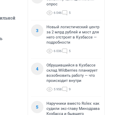
опрос
6 046
5
бильной
Новый логистический центр
3
за 2 млрд рублей и мост для
него отстроят в Кузбассе —
ь
подробности
6 036
5
Обрушившийся в Кузбассе
4
склад Wildberries планирует
возобновить работу — что
происходит внутри
5 958
9
Наручники вместо Rolex: как
5
судили экс-главу Минздрава
Кузбасса и бывшего