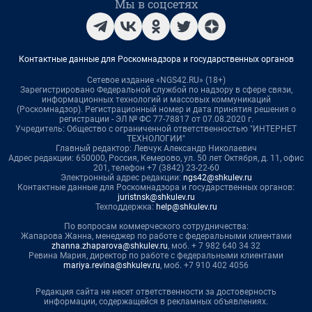
Мы в соцсетях
Контактные данные для Роскомнадзора и государственных органов
Сетевое издание «NGS42.RU» (18+)
Зарегистрировано Федеральной службой по надзору в сфере связи,
информационных технологий и массовых коммуникаций
(Роскомнадзор). Регистрационный номер и дата принятия решения о
регистрации - ЭЛ № ФС 77-78817 от 07.08.2020 г.
Учредитель: Общество с ограниченной ответственностью "ИНТЕРНЕТ
ТЕХНОЛОГИИ"
Главный редактор: Левчук Александр Николаевич
Адрес редакции: 650000, Россия, Кемерово, ул. 50 лет Октября, д. 11, офис
201, телефон +7 (3842) 23-22-60
Электронный адрес редакции:
ngs42@shkulev.ru
Контактные данные для Роскомнадзора и государственных органов:
juristnsk@shkulev.ru
Техподдержка:
help@shkulev.ru
По вопросам коммерческого сотрудничества:
Жапарова Жанна, менеджер по работе с федеральными клиентами
zhanna.zhaparova@shkulev.ru
, моб. + 7 982 640 34 32
Ревина Мария, директор по работе с федеральными клиентами
mariya.revina@shkulev.ru
, моб. +7 910 402 4056
Редакция сайта не несет ответственности за достоверность
информации, содержащейся в рекламных объявлениях.