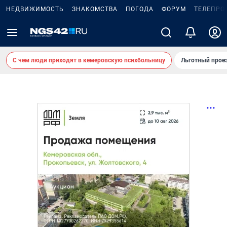
НЕДВИЖИМОСТЬ
ЗНАКОМСТВА
ПОГОДА
ФОРУМ
ТЕЛЕПРО
С чем люди приходят в кемеровскую психбольницу
Льготный проез