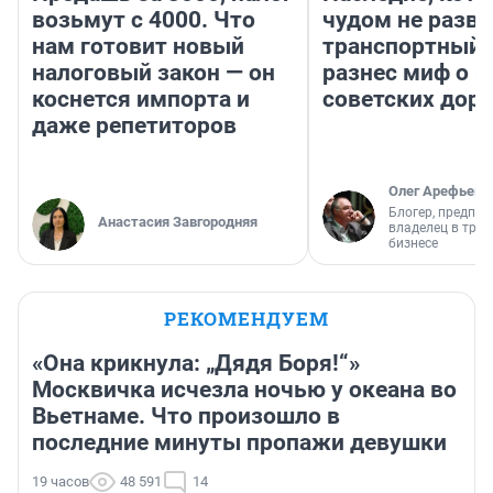
возьмут с 4000. Что
чудом не разва
нам готовит новый
транспортный 
налоговый закон — он
разнес миф о 
коснется импорта и
советских доро
даже репетиторов
Олег Арефьев
Блогер, предпри
Анастасия Завгородняя
владелец в тра
бизнесе
РЕКОМЕНДУЕМ
«Она крикнула: „Дядя Боря!“»
Москвичка исчезла ночью у океана во
Вьетнаме. Что произошло в
последние минуты пропажи девушки
19 часов
48 591
14