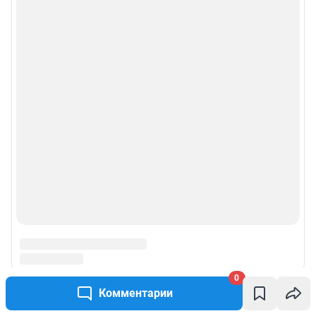
Реклама на сайте
Прайс-лист
О компании
Наши награды
Наши вакансии
Техподдержка
Предвыборная агитация
0
Все города сети
Комментарии