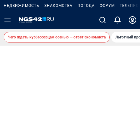
НЕДВИЖИМОСТЬ
ЗНАКОМСТВА
ПОГОДА
ФОРУМ
ТЕЛЕПРО
Чего ждать кузбассовцам осенью — ответ экономиста
Льготный про