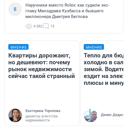
Наручники вместо Rolex: как судили экс-
5
главу Минздрава Кузбасса и бывшего
миллионера Дмитрия Беглова
4 582
15
МНЕНИЕ
МНЕНИЕ
Квартиры дорожают,
Тепло для бюд
но дешевеют: почему
холодно в сало
рынок недвижимости
зимой. Водител
сейчас такой странный
ездит на элект
плюсы и мину
Екатерина Торопова
Денис Дедюхи
директор агентства
недвижимости