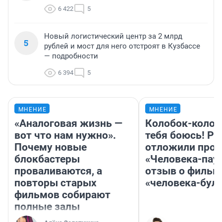
6 422
5
Новый логистический центр за 2 млрд
5
рублей и мост для него отстроят в Кузбассе
— подробности
6 394
5
МНЕНИЕ
МНЕНИЕ
«Аналоговая жизнь —
Колобок-колобо
вот что нам нужно».
тебя боюсь! Ра
Почему новые
отложили прок
блокбастеры
«Человека-пау
проваливаются, а
отзыв о фильм
повторы старых
«человека-бул
фильмов собирают
полные залы