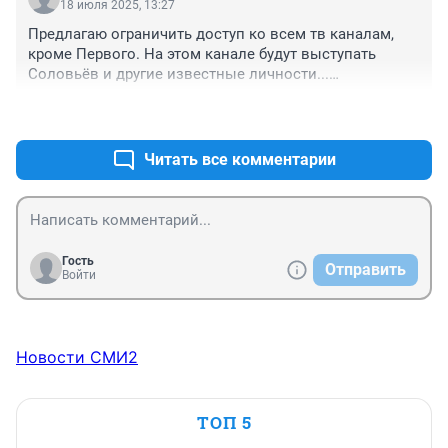
Плохо то, что народ наэлектризован, идет СВО, 
18 июля 2025, 13:27
инфляция... а здесь типа "депутаты" еще больше 
Предлагаю ограничить доступ ко всем тв каналам, 
панику поднимают.

кроме Первого. На этом канале будут выступать 
В обществе бардак, а дураки пытаются порядок 
Соловьёв и другие известные личности...

наводить на пустом месте.
В каждой квартире необходимо установить камеры 
+2
–0
видеонаблюдения. Для тех, кто не будет смотреть 
Первый канал и будет иметь собственное мнение, 
ввести штрафы...
Читать все комментарии
Гость
Отправить
Войти
Новости СМИ2
ТОП 5