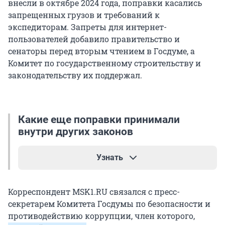
внесли в октябре 2024 года, поправки касались
запрещенных грузов и требований к
экспедиторам. Запреты для интернет-
пользователей добавило правительство и
сенаторы перед вторым чтением в Госдуме, а
Комитет по государственному строительству и
законодательству их поддержал.
Какие еще поправки принимали
внутри других законов
Узнать
Время от времени депутаты вносят поправки в
Корреспондент MSK1.RU связался с пресс-
законопроекты, на первый взгляд не имеющие
секретарем Комитета Госдумы по безопасности и
к теме отношения. Так, в 2023-м власти
противодействию коррупции, член которого,
запретили дискредитировать добровольных