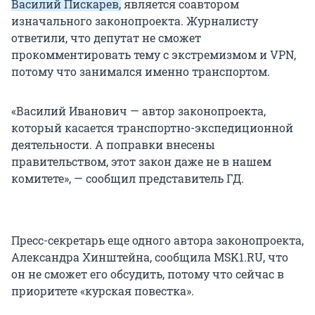
Василий Пискарев,
является соавтором
участников СВО. Поправки вносили в
изначального законопроекта. Журналисту
законопроект, где шла речь об изменении ст.
ответили, что депутат не сможет
215.4 УК «Незаконное проникновение на
прокомментировать тему с экстремизмом и VPN,
охраняемый объект».
потому что занимался именно транспортом.
«Василий Иванович — автор законопроекта,
который касается транспортно-экспедиционной
деятельности. А поправки внесены
правительством, этот закон даже не в нашем
комитете», — сообщил представитель ГД.
Пресс-секретарь еще одного автора законопроекта,
Александра Хинштейна, сообщила MSK1.RU, что
он не сможет его обсудить, потому что сейчас в
приоритете «курская повестка».