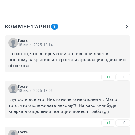
КОММЕНТАРИИ
3
Гость
18 июля 2025, 18:14
Плохо то, что со временем это все приведет к 
полному закрытию интернета и архаизации-одичанию 
общества!

Видимо поэтому и "ценных специалистов" из диких 
+1
–0
кишлаков, больных проказой так массово завозят?

Какая то анти-утопия начинается...
Гость
18 июля 2025, 18:09
Глупость все это! Никто ничего не отследит. Мало 
того, что отслеживать некому?!! На какого-нибудь 
клерка в отделении полиции повесят работу, у 
которого и без этого сотни нерешенных дел.

+1
–0
Это как и панику с заброшенными участками в 
садовых товариществах по весне поднимали? 

Гость