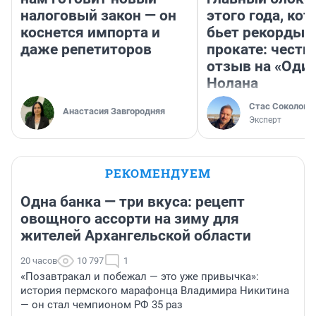
налоговый закон — он
этого года, ко
коснется импорта и
бьет рекорды 
даже репетиторов
прокате: честн
отзыв на «Оди
Нолана
Стас Соколов
Анастасия Завгородняя
Эксперт
РЕКОМЕНДУЕМ
Одна банка — три вкуса: рецепт
овощного ассорти на зиму для
жителей Архангельской области
20 часов
10 797
1
«Позавтракал и побежал — это уже привычка»:
история пермского марафонца Владимира Никитина
— он стал чемпионом РФ 35 раз