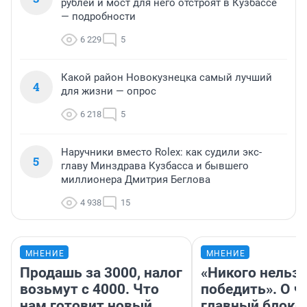
рублей и мост для него отстроят в Кузбассе
— подробности
6 229
5
Какой район Новокузнецка самый лучший
4
для жизни — опрос
6 218
5
Наручники вместо Rolex: как судили экс-
5
главу Минздрава Кузбасса и бывшего
миллионера Дмитрия Беглова
4 938
15
МНЕНИЕ
МНЕНИЕ
Продашь за 3000, налог
«Никого нельз
возьмут с 4000. Что
победить». О ч
нам готовит новый
главный блокб