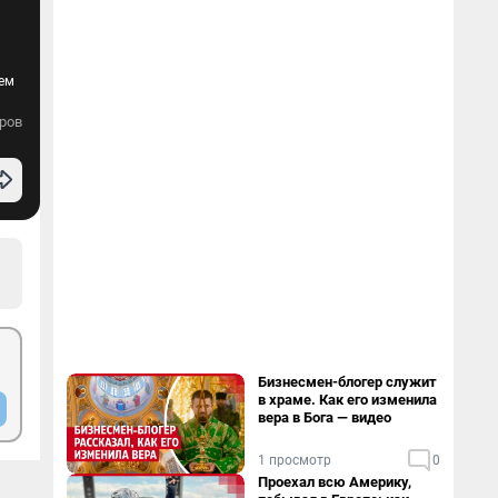
тем
ров
Бизнесмен-блогер служит
в храме. Как его изменила
вера в Бога — видео
1 просмотр
0
Проехал всю Америку,