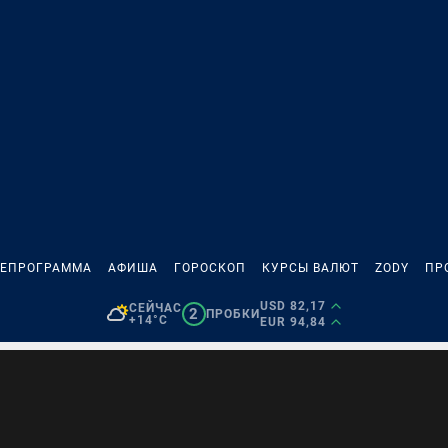
ЛЕПРОГРАММА
АФИША
ГОРОСКОП
КУРСЫ ВАЛЮТ
ZODY
ПР
USD 82,17
СЕЙЧАС
2
ПРОБКИ
+14°C
EUR 94,84