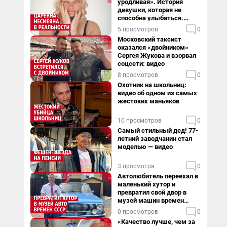
уродливая». История
девушки, которая не
способна улыбаться.
Видео
5 просмотров
0
Московский таксист
оказался «двойником»
Сергея Жукова и взорвал
соцсети: видео
8 просмотров
0
Охотник на школьниц:
видео об одном из самых
жестоких маньяков
10 просмотров
0
Самый стильный дед! 77-
летний заводчанин стал
моделью — видео
3 просмотра
0
Автолюбитель переехал в
маленький хутор и
превратил свой двор в
музей машин времен
СССР. Видео
0 просмотров
0
«Качество лучше, чем за