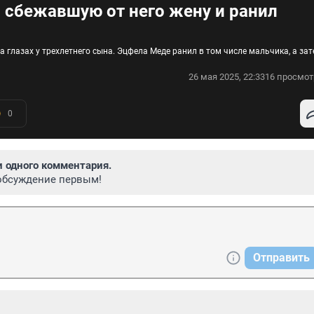
л сбежавшую от него жену и ранил
а глазах у трехлетнего сына. Эцфела Меде ранил в том числе мальчика, а за
26 мая 2025, 22:33
16 просмот
0
и одного комментария.
обсуждение первым!
Отправить