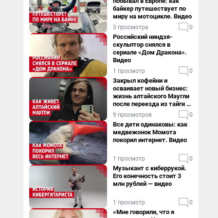
побывал в Европе: как
байкер путешествует по
миру на мотоцикле. Видео
3 просмотра
0
Российский ниндзя-
скульптор снялся в
сериале «Дом Дракона».
Видео
1 просмотр
0
Закрыл кофейни и
осваивает новый бизнес:
жизнь алтайского Маугли
после переезда из тайги в
столицу
9 просмотров
0
Все дети одинаковы: как
медвежонок Момота
покорил интернет. Видео
1 просмотр
0
Музыкант с киберрукой.
Его конечность стоит 3
млн рублей — видео
1 просмотр
0
«Мне говорили, что я