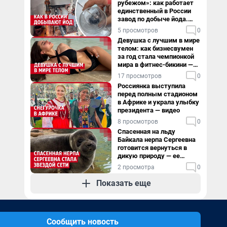
рубежом»: как работает
единственный в России
завод по добыче йода.
Видео
5 просмотров
0
Девушка с лучшим в мире
телом: как бизнесвумен
за год стала чемпионкой
мира в фитнес-бикини —
видео
17 просмотров
0
Россиянка выступила
перед полным стадионом
в Африке и украла улыбку
президента — видео
8 просмотров
0
Спасенная на льду
Байкала нерпа Сергеевна
готовится вернуться в
дикую природу — ее
видеоистория
2 просмотра
0
Показать еще
Сообщить новость