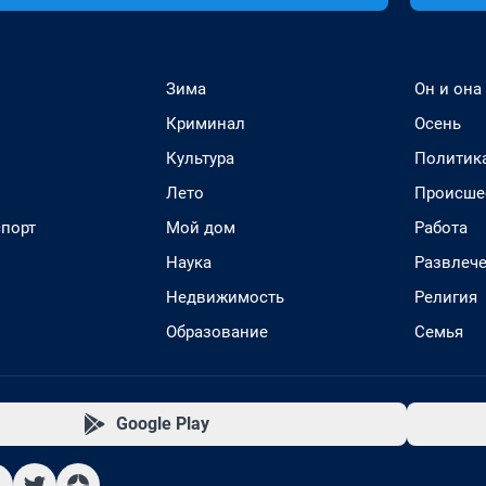
Зима
Он и она
Криминал
Осень
Культура
Политик
Лето
Происше
спорт
Мой дом
Работа
Наука
Развлеч
Недвижимость
Религия
Образование
Семья
Google Play