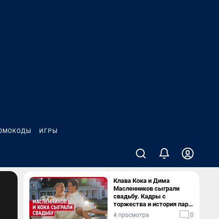
ОМОКОДЫ
ИГРЫ
Клава Кока и Дима
Масленников сыграли
свадьбу. Кадры с
торжества и история пары
— в видео
4 просмотра
0