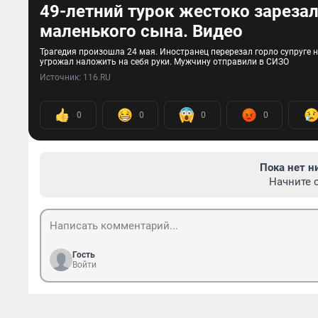
49-летний турок жестоко зареза
маленького сына. Видео
Трагедия произошла 24 мая. Иностранец перерезал горло супруге н
угрожал наложить на себя руки. Мужчину отправили в СИЗО
Источник: 
116.RU
0
0
0
0
Пока нет н
Начните 
Гость
Войти