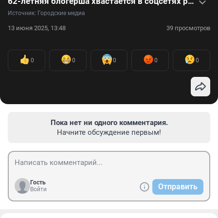
62-летняя блогерша хвастается в соцсетях роликами в одном белье и 28-летним мужем
Источник: 
Городские медиа
13 июня 2025, 13:48
39 просмотров
0
0
0
0
0
Пока нет ни одного комментария.
Начните обсуждение первым!
Гость
Отправить
Войти