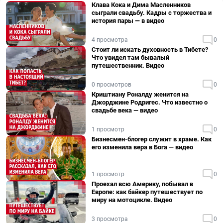
Клава Кока и Дима Масленников
сыграли свадьбу. Кадры с торжества и
история пары — в видео
4 просмотра
0
Стоит ли искать духовность в Тибете?
Что увидел там бывалый
путешественник. Видео
0 просмотров
0
Криштиану Роналду женится на
Джорджине Родригес. Что известно о
свадьбе века — видео
1 просмотр
0
Бизнесмен-блогер служит в храме. Как
его изменила вера в Бога — видео
1 просмотр
0
Проехал всю Америку, побывал в
Европе: как байкер путешествует по
миру на мотоцикле. Видео
3 просмотра
0