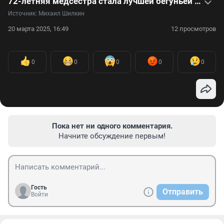
72-летняя медсестра стала лучшей бегуньей России в своем возрасте. Видеоинтервью
Источник: 
Михаил Шилкин
20 марта 2025, 16:49
12 просмотров
0
0
0
0
0
Пока нет ни одного комментария.
Начните обсуждение первым!
Гость
Отправить
Войти