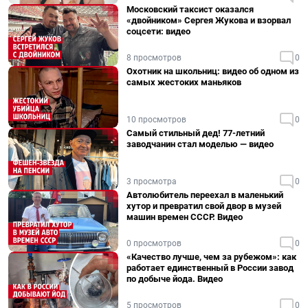
Московский таксист оказался
«двойником» Сергея Жукова и взорвал
соцсети: видео
8 просмотров
0
Охотник на школьниц: видео об одном из
самых жестоких маньяков
10 просмотров
0
Самый стильный дед! 77-летний
заводчанин стал моделью — видео
3 просмотра
0
Автолюбитель переехал в маленький
хутор и превратил свой двор в музей
машин времен СССР. Видео
0 просмотров
0
«Качество лучше, чем за рубежом»: как
работает единственный в России завод
по добыче йода. Видео
5 просмотров
0