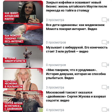
Закрыл кофейни и осваивает новый
бизнес: жизнь алтайского Маугли после
переезда из тайги в столицу
3 просмотра
0
Все дети одинаковы: как медвежонок
Момота покорил интернет. Видео
0 просмотров
0
Музыкант с киберрукой. Его конечность
стоит 3 млн рублей — видео
0 просмотров
0
«Мне говорили, что я уродливая».
История девушки, которая не способна
улыбаться. Видео
3 просмотра
0
Московский таксист оказался
«двойником» Сергея Жукова и взорвал
соцсети: видео
4 просмотра
0