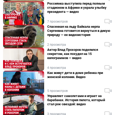
Россиянка выступила перед полным
стадионом в Африке и украла улыбку
президента — видео
7 просмотров
0
Спасенная на льду Байкала нерпа
Сергеевна готовится вернуться в дикую
природу — ее видеоистория
2 просмотра
0
Актер Влад Прохоров поделился
секретом, как похудел на 15
килограммов — видео
4 просмотра
0
Как живут дети в доме ребенка при
женской колонии. Видео
5 просмотров
0
Управляет самолетами и играет на
барабанах. История пилота, который
стал рок-звездой: видео
3 просмотра
0