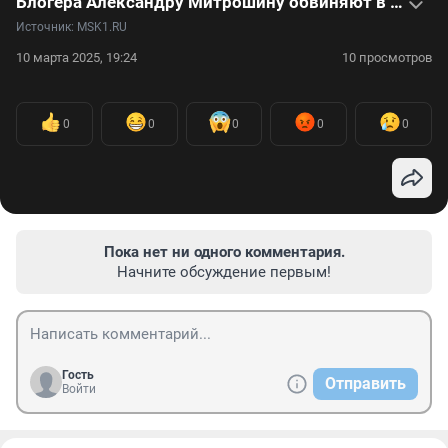
Блогера Александру Митрошину обвиняют в отмывании денег: видео
Источник: 
MSK1.RU
10 марта 2025, 19:24
10 просмотров
0
0
0
0
0
Пока нет ни одного комментария.
Начните обсуждение первым!
Гость
Отправить
Войти