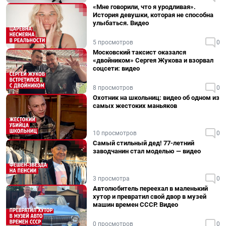
«Мне говорили, что я уродливая».
История девушки, которая не способна
улыбаться. Видео
5 просмотров
0
Московский таксист оказался
«двойником» Сергея Жукова и взорвал
соцсети: видео
8 просмотров
0
Охотник на школьниц: видео об одном из
самых жестоких маньяков
10 просмотров
0
Самый стильный дед! 77-летний
заводчанин стал моделью — видео
3 просмотра
0
Автолюбитель переехал в маленький
хутор и превратил свой двор в музей
машин времен СССР. Видео
0 просмотров
0