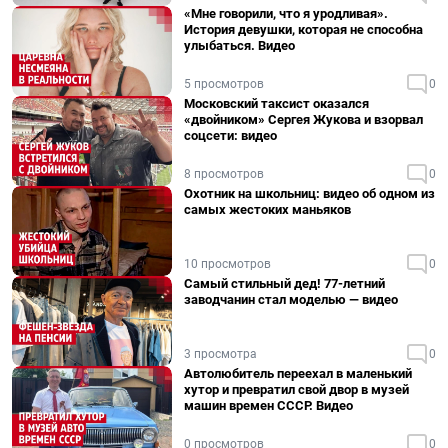
«Мне говорили, что я уродливая».
История девушки, которая не способна
улыбаться. Видео
5 просмотров
0
Московский таксист оказался
«двойником» Сергея Жукова и взорвал
соцсети: видео
8 просмотров
0
Охотник на школьниц: видео об одном из
самых жестоких маньяков
10 просмотров
0
Самый стильный дед! 77-летний
заводчанин стал моделью — видео
3 просмотра
0
Автолюбитель переехал в маленький
хутор и превратил свой двор в музей
машин времен СССР. Видео
0 просмотров
0