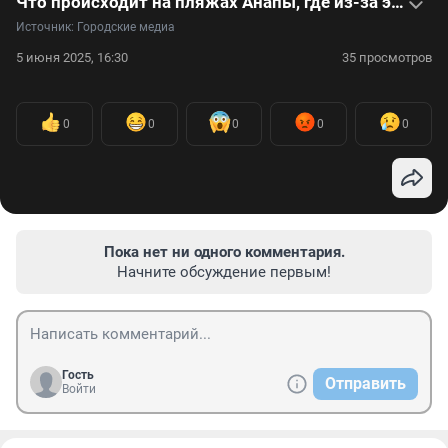
Что происходит на пляжах Анапы, где из-за экологической катастрофы нельзя купаться — видеорепортаж
Источник: 
Городские медиа
5 июня 2025, 16:30
35 просмотров
0
0
0
0
0
Пока нет ни одного комментария.
Начните обсуждение первым!
Гость
Отправить
Войти