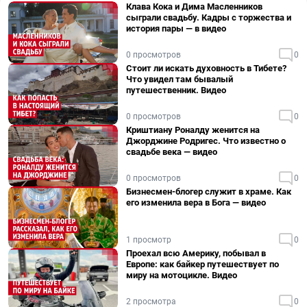
Клава Кока и Дима Масленников
сыграли свадьбу. Кадры с торжества и
история пары — в видео
0 просмотров
0
Стоит ли искать духовность в Тибете?
Что увидел там бывалый
путешественник. Видео
0 просмотров
0
Криштиану Роналду женится на
Джорджине Родригес. Что известно о
свадьбе века — видео
0 просмотров
0
Бизнесмен-блогер служит в храме. Как
его изменила вера в Бога — видео
1 просмотр
0
Проехал всю Америку, побывал в
Европе: как байкер путешествует по
миру на мотоцикле. Видео
2 просмотра
0