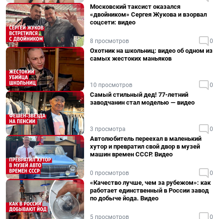
Московский таксист оказался
«двойником» Сергея Жукова и взорвал
соцсети: видео
8 просмотров
0
Охотник на школьниц: видео об одном из
самых жестоких маньяков
10 просмотров
0
Самый стильный дед! 77-летний
заводчанин стал моделью — видео
3 просмотра
0
Автолюбитель переехал в маленький
хутор и превратил свой двор в музей
машин времен СССР. Видео
0 просмотров
0
«Качество лучше, чем за рубежом»: как
работает единственный в России завод
по добыче йода. Видео
5 просмотров
0