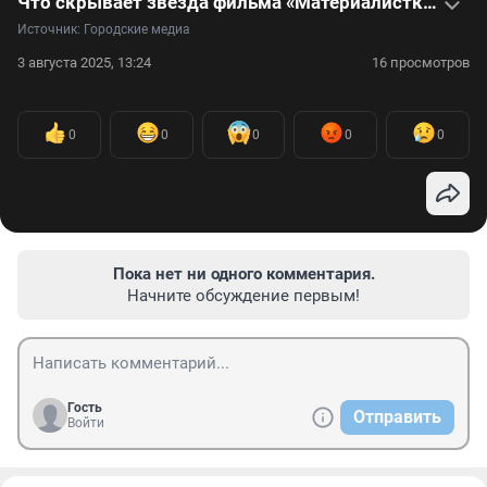
Что скрывает звезда фильма «Материалистка» Педро Паскаль — видео
Источник: 
Городские медиа
3 августа 2025, 13:24
16 просмотров
0
0
0
0
0
Пока нет ни одного комментария.
Начните обсуждение первым!
Гость
Отправить
Войти