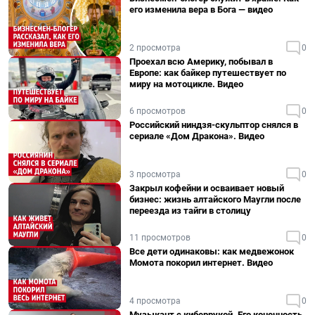
его изменила вера в Бога — видео
2 просмотра
0
Проехал всю Америку, побывал в
Европе: как байкер путешествует по
миру на мотоцикле. Видео
6 просмотров
0
Российский ниндзя-скульптор снялся в
сериале «Дом Дракона». Видео
3 просмотра
0
Закрыл кофейни и осваивает новый
бизнес: жизнь алтайского Маугли после
переезда из тайги в столицу
11 просмотров
0
Все дети одинаковы: как медвежонок
Момота покорил интернет. Видео
4 просмотра
0
Музыкант с киберрукой. Его конечность