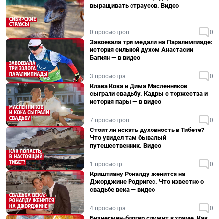
выращивать страусов. Видео
0 просмотров
0
Завоевала три медали на Паралимпиаде:
история сильной духом Анастасии
Багиян — в видео
3 просмотра
0
Клава Кока и Дима Масленников
сыграли свадьбу. Кадры с торжества и
история пары — в видео
7 просмотров
0
Стоит ли искать духовность в Тибете?
Что увидел там бывалый
путешественник. Видео
1 просмотр
0
Криштиану Роналду женится на
Джорджине Родригес. Что известно о
свадьбе века — видео
4 просмотра
0
Бизнесмен-блогер служит в храме. Как