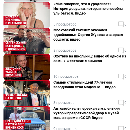
«Мне говорили, что я уродливая».
История девушки, которая не способна
улыбаться. Видео
5 просмотров
0
Московский таксист оказался
«двойником» Сергея Жукова и взорвал
соцсети: видео
8 просмотров
0
Охотник на школьниц: видео об одном из
самых жестоких маньяков
10 просмотров
0
Самый стильный дед! 77-летний
заводчанин стал моделью — видео
3 просмотра
0
Автолюбитель переехал в маленький
хутор и превратил свой двор в музей
машин времен СССР. Видео
0 просмотров
0