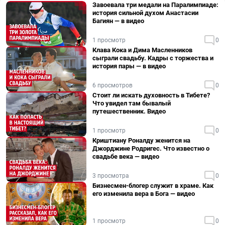
Завоевала три медали на Паралимпиаде:
история сильной духом Анастасии
Багиян — в видео
1 просмотр
0
Клава Кока и Дима Масленников
сыграли свадьбу. Кадры с торжества и
история пары — в видео
6 просмотров
0
Стоит ли искать духовность в Тибете?
Что увидел там бывалый
путешественник. Видео
1 просмотр
0
Криштиану Роналду женится на
Джорджине Родригес. Что известно о
свадьбе века — видео
3 просмотра
0
Бизнесмен-блогер служит в храме. Как
его изменила вера в Бога — видео
1 просмотр
0