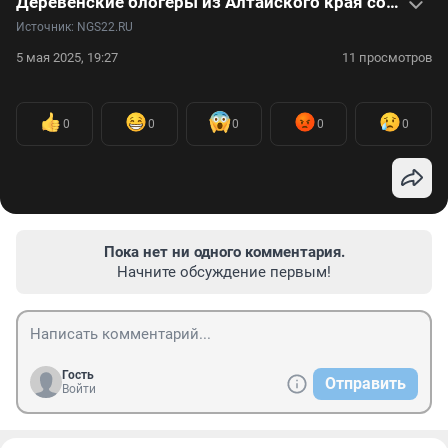
Деревенские блогеры из Алтайского края собирают миллионы просмотров на своих роликах: видео
Источник: 
NGS22.RU
5 мая 2025, 19:27
11 просмотров
0
0
0
0
0
Пока нет ни одного комментария.
Начните обсуждение первым!
Гость
Отправить
Войти