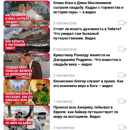
Клава Кока и Дима Масленников
сыграли свадьбу. Кадры с торжества и
история пары — в видео
5 просмотров
0
Стоит ли искать духовность в Тибете?
Что увидел там бывалый
путешественник. Видео
0 просмотров
0
Криштиану Роналду женится на
Джорджине Родригес. Что известно о
свадьбе века — видео
2 просмотра
0
Бизнесмен-блогер служит в храме. Как
его изменила вера в Бога — видео
1 просмотр
0
Проехал всю Америку, побывал в
Европе: как байкер путешествует по
миру на мотоцикле. Видео
3 просмотра
0