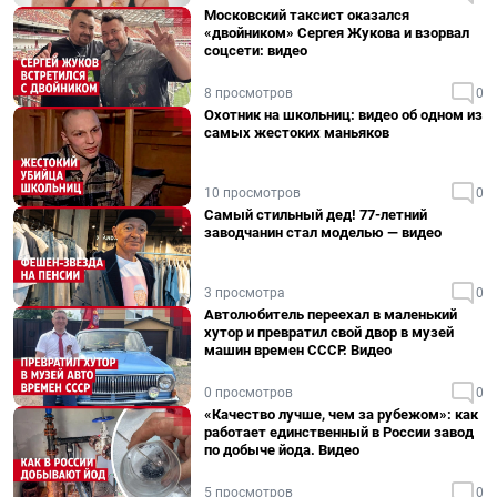
Московский таксист оказался
«двойником» Сергея Жукова и взорвал
соцсети: видео
8 просмотров
0
Охотник на школьниц: видео об одном из
самых жестоких маньяков
10 просмотров
0
Самый стильный дед! 77-летний
заводчанин стал моделью — видео
3 просмотра
0
Автолюбитель переехал в маленький
хутор и превратил свой двор в музей
машин времен СССР. Видео
0 просмотров
0
«Качество лучше, чем за рубежом»: как
работает единственный в России завод
по добыче йода. Видео
5 просмотров
0