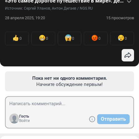
«Это самое дорогое путешествие в мире»: девушка потратила почти 2 млн рублей на отпуск в Антарктиде —
Источник: 
Сергей Уланов, Антон Дигаев / NGS.RU
28 апреля 2025, 19:20
15 просмотров
0
0
0
0
0
Пока нет ни одного комментария.
Начните обсуждение первым!
Гость
Отправить
Войти