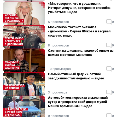
«Мне говорили, что я уродливая».
История девушки, которая не способна
улыбаться. Видео
5 просмотров
0
Московский таксист оказался
«двойником» Сергея Жукова и взорвал
соцсети: видео
8 просмотров
0
Охотник на школьниц: видео об одном из
самых жестоких маньяков
10 просмотров
0
Самый стильный дед! 77-летний
заводчанин стал моделью — видео
3 просмотра
0
Автолюбитель переехал в маленький
хутор и превратил свой двор в музей
машин времен СССР. Видео
0 просмотров
0