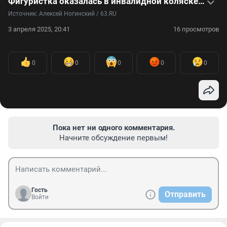
Фигуристка оказалась в инвалидной коляске из-за редчайшей болезни — видео
Источник: 
Алексей Ногинский / 63.RU
3 апреля 2025, 20:41
16 просмотров
0
0
0
0
0
Пока нет ни одного комментария.
Начните обсуждение первым!
Гость
Отправить
Войти