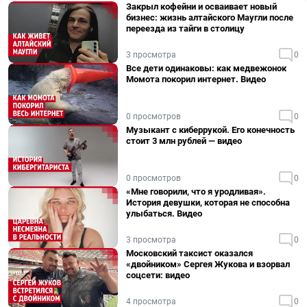
Закрыл кофейни и осваивает новый
бизнес: жизнь алтайского Маугли после
переезда из тайги в столицу
3 просмотра
0
Все дети одинаковы: как медвежонок
Момота покорил интернет. Видео
0 просмотров
0
Музыкант с киберрукой. Его конечность
стоит 3 млн рублей — видео
0 просмотров
0
«Мне говорили, что я уродливая».
История девушки, которая не способна
улыбаться. Видео
3 просмотра
0
Московский таксист оказался
«двойником» Сергея Жукова и взорвал
соцсети: видео
4 просмотра
0