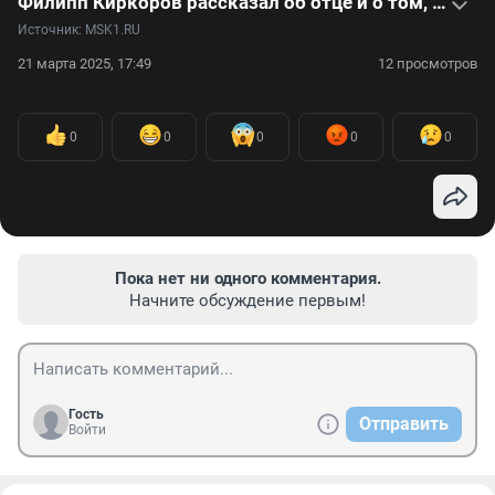
Филипп Киркоров рассказал об отце и о том, как узнал о его смерти: видео
Источник: 
MSK1.RU
21 марта 2025, 17:49
12 просмотров
0
0
0
0
0
Пока нет ни одного комментария.
Начните обсуждение первым!
Гость
Отправить
Войти