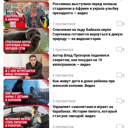
Россиянка выступила перед полным
стадионом в Африке и украла улыбку
президента — видео
7 просмотров
0
Спасенная на льду Байкала нерпа
Сергеевна готовится вернуться в дикую
природу — ее видеоистория
2 просмотра
0
Актер Влад Прохоров поделился
секретом, как похудел на 15
килограммов — видео
4 просмотра
0
Как живут дети в доме ребенка при
женской колонии. Видео
5 просмотров
0
Управляет самолетами и играет на
барабанах. История пилота, который
стал рок-звездой: видео
3 просмотра
0