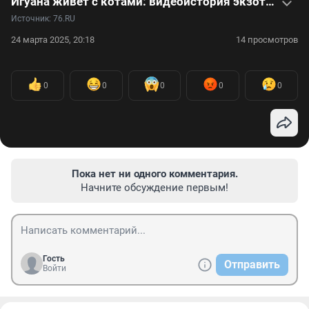
Игуана живет с котами: видеоистория экзотического питомца
Источник: 
76.RU
24 марта 2025, 20:18
14 просмотров
0
0
0
0
0
Пока нет ни одного комментария.
Начните обсуждение первым!
Гость
Отправить
Войти