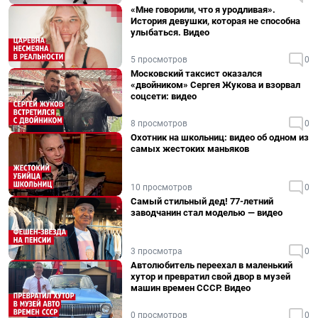
«Мне говорили, что я уродливая».
История девушки, которая не способна
улыбаться. Видео
5 просмотров
0
Московский таксист оказался
«двойником» Сергея Жукова и взорвал
соцсети: видео
8 просмотров
0
Охотник на школьниц: видео об одном из
самых жестоких маньяков
10 просмотров
0
Самый стильный дед! 77-летний
заводчанин стал моделью — видео
3 просмотра
0
Автолюбитель переехал в маленький
хутор и превратил свой двор в музей
машин времен СССР. Видео
0 просмотров
0