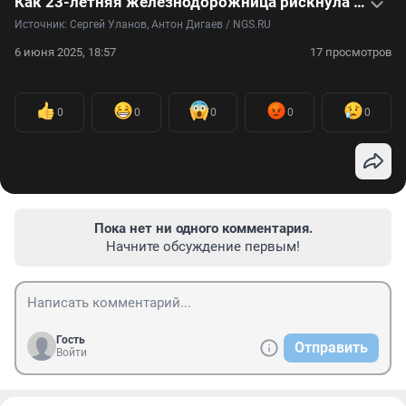
Как 23-летняя железнодорожница рискнула жизнью и бросилась спасать женщину — видео
Источник: 
Сергей Уланов, Антон Дигаев / NGS.RU
6 июня 2025, 18:57
17 просмотров
0
0
0
0
0
Пока нет ни одного комментария.
Начните обсуждение первым!
Гость
Отправить
Войти