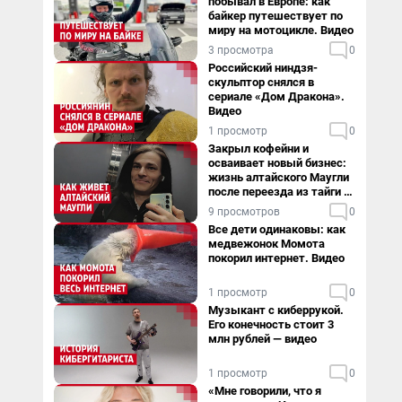
побывал в Европе: как
байкер путешествует по
миру на мотоцикле. Видео
3 просмотра
0
Российский ниндзя-
скульптор снялся в
сериале «Дом Дракона».
Видео
1 просмотр
0
Закрыл кофейни и
осваивает новый бизнес:
жизнь алтайского Маугли
после переезда из тайги в
столицу
9 просмотров
0
Все дети одинаковы: как
медвежонок Момота
покорил интернет. Видео
1 просмотр
0
Музыкант с киберрукой.
Его конечность стоит 3
млн рублей — видео
1 просмотр
0
«Мне говорили, что я