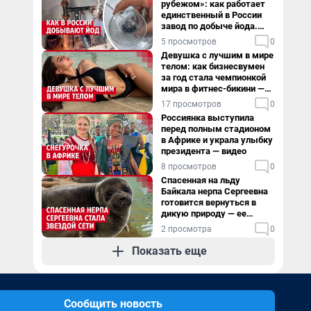
рубежом»: как работает
единственный в России
завод по добыче йода.
Видео
5 просмотров
0
Девушка с лучшим в мире
телом: как бизнесвумен
за год стала чемпионкой
мира в фитнес-бикини —
видео
17 просмотров
0
Россиянка выступила
перед полным стадионом
в Африке и украла улыбку
президента — видео
8 просмотров
0
Спасенная на льду
Байкала нерпа Сергеевна
готовится вернуться в
дикую природу — ее
видеоистория
2 просмотра
0
Показать еще
Сообщить новость