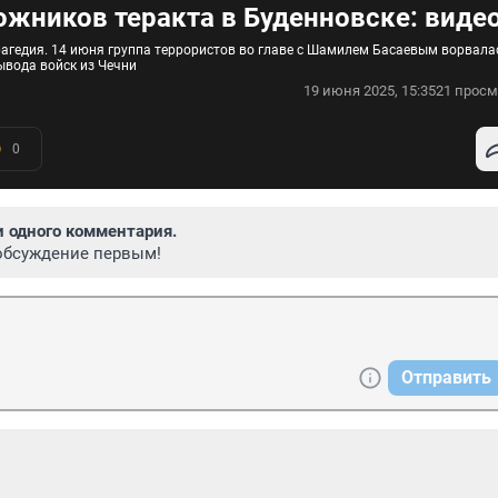
ожников теракта в Буденновске: виде
рагедия. 14 июня группа террористов во главе с Шамилем Басаевым ворвала
ывода войск из Чечни
19 июня 2025, 15:35
21 просм
0
и одного комментария.
обсуждение первым!
Отправить