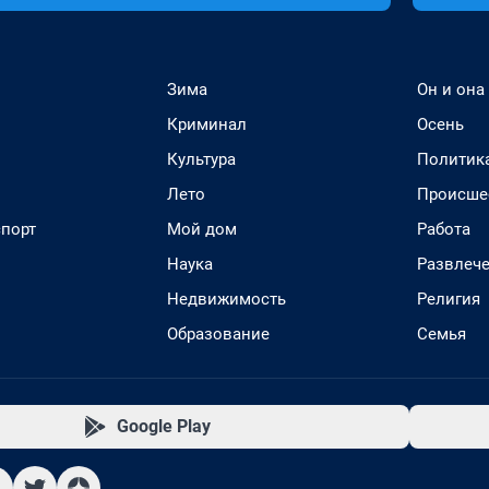
Зима
Он и она
Криминал
Осень
Культура
Политик
Лето
Происше
спорт
Мой дом
Работа
Наука
Развлеч
Недвижимость
Религия
Образование
Семья
Google Play