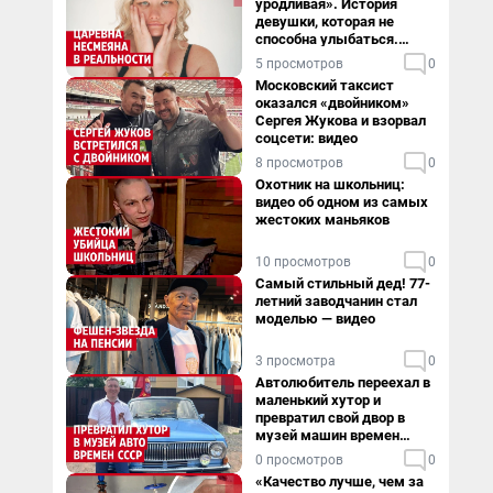
уродливая». История
девушки, которая не
способна улыбаться.
Видео
5 просмотров
0
Московский таксист
оказался «двойником»
Сергея Жукова и взорвал
соцсети: видео
8 просмотров
0
Охотник на школьниц:
видео об одном из самых
жестоких маньяков
10 просмотров
0
Самый стильный дед! 77-
летний заводчанин стал
моделью — видео
3 просмотра
0
Автолюбитель переехал в
маленький хутор и
превратил свой двор в
музей машин времен
СССР. Видео
0 просмотров
0
«Качество лучше, чем за