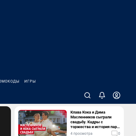
ОМОКОДЫ
ИГРЫ
Клава Кока и Дима
Масленников сыграли
свадьбу. Кадры с
торжества и история пары
— в видео
4 просмотра
0