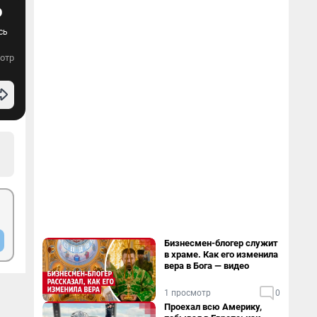
о
сь
отр
Бизнесмен-блогер служит
в храме. Как его изменила
вера в Бога — видео
1 просмотр
0
Проехал всю Америку,