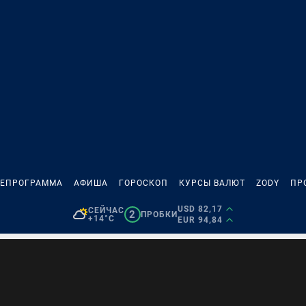
ЛЕПРОГРАММА
АФИША
ГОРОСКОП
КУРСЫ ВАЛЮТ
ZODY
ПР
USD 82,17
СЕЙЧАС
2
ПРОБКИ
+14°C
EUR 94,84