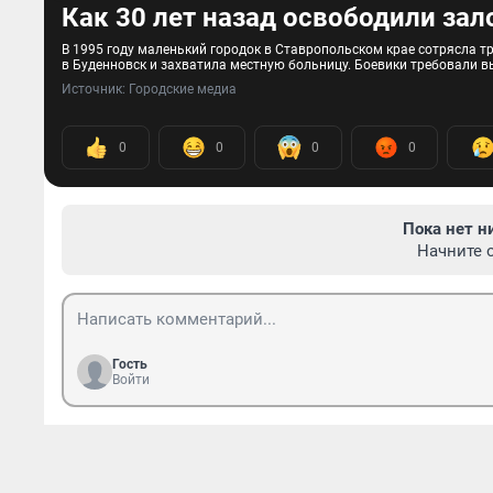
Как 30 лет назад освободили зал
В 1995 году маленький городок в Ставропольском крае сотрясла т
в Буденновск и захватила местную больницу. Боевики требовали в
Источник: 
Городские медиа
0
0
0
0
Пока нет н
Начните 
Гость
Войти