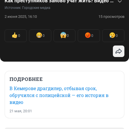
Как преступников заново учат жить? Видео из исправительного центра
Источник: 
Городские медиа
2 июня 2025, 16:10
15 просмотров
0
0
0
0
0
ПОДРОБНЕЕ
В Кемерове драгдилер, отбывая срок,
обручился с полицейской — его история в
видео
21 мая, 20:01