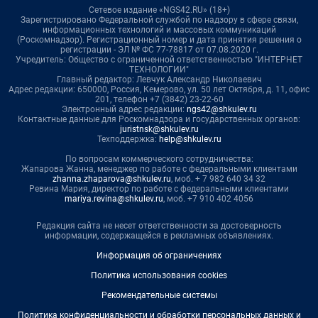
Сетевое издание «NGS42.RU» (18+)
Зарегистрировано Федеральной службой по надзору в сфере связи,
информационных технологий и массовых коммуникаций
(Роскомнадзор). Регистрационный номер и дата принятия решения о
регистрации - ЭЛ № ФС 77-78817 от 07.08.2020 г.
Учредитель: Общество с ограниченной ответственностью "ИНТЕРНЕТ
ТЕХНОЛОГИИ"
Главный редактор: Левчук Александр Николаевич
Адрес редакции: 650000, Россия, Кемерово, ул. 50 лет Октября, д. 11, офис
201, телефон +7 (3842) 23-22-60
Электронный адрес редакции:
ngs42@shkulev.ru
Контактные данные для Роскомнадзора и государственных органов:
juristnsk@shkulev.ru
Техподдержка:
help@shkulev.ru
По вопросам коммерческого сотрудничества:
Жапарова Жанна, менеджер по работе с федеральными клиентами
zhanna.zhaparova@shkulev.ru
, моб. + 7 982 640 34 32
Ревина Мария, директор по работе с федеральными клиентами
mariya.revina@shkulev.ru
, моб. +7 910 402 4056
Редакция сайта не несет ответственности за достоверность
информации, содержащейся в рекламных объявлениях.
Информация об ограничениях
Политика использования cookies
Рекомендательные системы
Политика конфиденциальности и обработки персональных данных и