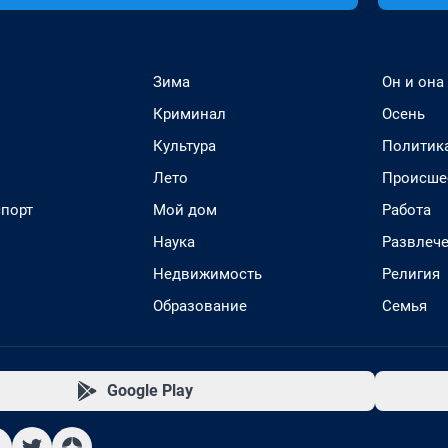
Зима
Он и она
Криминал
Осень
Культура
Политик
Лето
Происше
спорт
Мой дом
Работа
Наука
Развлеч
Недвижимость
Религия
Образование
Семья
Google Play