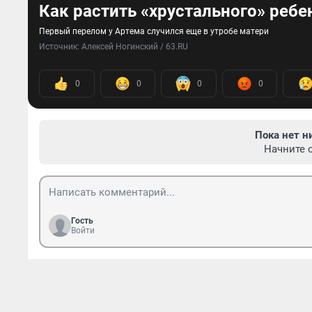
Как растить «хрустального» ребе
Первый перелом у Артема случился еще в утробе матери
Источник: 
Алексей Ногинский / 63.RU
0
0
0
0
Пока нет н
Начните 
Гость
Войти