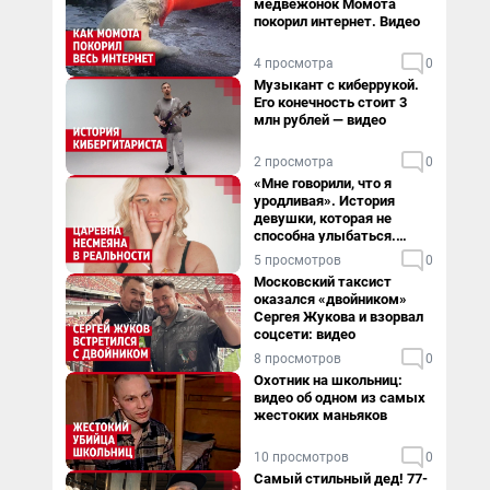
медвежонок Момота
покорил интернет. Видео
4 просмотра
0
Музыкант с киберрукой.
Его конечность стоит 3
млн рублей — видео
2 просмотра
0
«Мне говорили, что я
уродливая». История
девушки, которая не
способна улыбаться.
Видео
5 просмотров
0
Московский таксист
оказался «двойником»
Сергея Жукова и взорвал
соцсети: видео
8 просмотров
0
Охотник на школьниц:
видео об одном из самых
жестоких маньяков
10 просмотров
0
Самый стильный дед! 77-