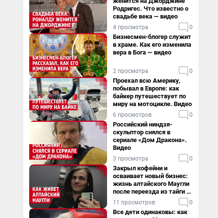
женится на Джорджине
Родригес. Что известно о
свадьбе века — видео
4 просмотра
0
Бизнесмен-блогер служит
в храме. Как его изменила
вера в Бога — видео
2 просмотра
0
Проехал всю Америку,
побывал в Европе: как
байкер путешествует по
миру на мотоцикле. Видео
6 просмотров
0
Российский ниндзя-
скульптор снялся в
сериале «Дом Дракона».
Видео
3 просмотра
0
Закрыл кофейни и
осваивает новый бизнес:
жизнь алтайского Маугли
после переезда из тайги в
столицу
11 просмотров
0
Все дети одинаковы: как