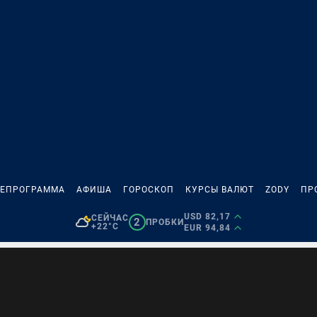
ЛЕПРОГРАММА
АФИША
ГОРОСКОП
КУРСЫ ВАЛЮТ
ZODY
ПР
USD 82,17
СЕЙЧАС
2
ПРОБКИ
+22°C
EUR 94,84