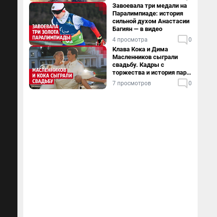
Завоевала три медали на
Паралимпиаде: история
сильной духом Анастасии
Багиян — в видео
4 просмотра
0
Клава Кока и Дима
Масленников сыграли
свадьбу. Кадры с
торжества и история пары
— в видео
7 просмотров
0