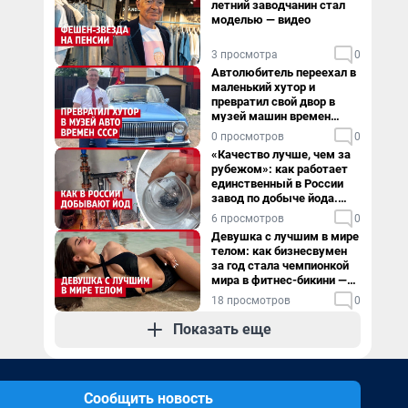
летний заводчанин стал
моделью — видео
3 просмотра
0
Автолюбитель переехал в
маленький хутор и
превратил свой двор в
музей машин времен
СССР. Видео
0 просмотров
0
«Качество лучше, чем за
рубежом»: как работает
единственный в России
завод по добыче йода.
Видео
6 просмотров
0
Девушка с лучшим в мире
телом: как бизнесвумен
за год стала чемпионкой
мира в фитнес-бикини —
видео
18 просмотров
0
Показать еще
Сообщить новость