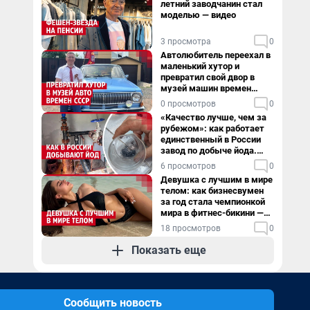
летний заводчанин стал
моделью — видео
3 просмотра
0
Автолюбитель переехал в
маленький хутор и
превратил свой двор в
музей машин времен
СССР. Видео
0 просмотров
0
«Качество лучше, чем за
рубежом»: как работает
единственный в России
завод по добыче йода.
Видео
6 просмотров
0
Девушка с лучшим в мире
телом: как бизнесвумен
за год стала чемпионкой
мира в фитнес-бикини —
видео
18 просмотров
0
Показать еще
Сообщить новость