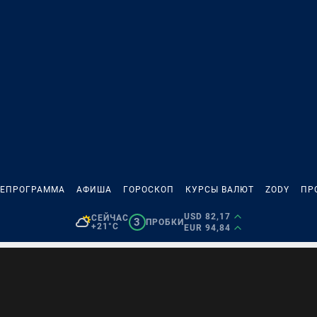
ЛЕПРОГРАММА
АФИША
ГОРОСКОП
КУРСЫ ВАЛЮТ
ZODY
ПР
USD 82,17
СЕЙЧАС
3
ПРОБКИ
+21°C
EUR 94,84