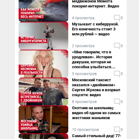
медвежонок Момота
покорил интернет. Видео
4 просмотра
0
Музыкант с киберрукой.
Его конечность стоит 3
млн рублей — видео
2 просмотра
0
«Мне говорили, что я
уродливая». История
девушки, которая не
способна улыбаться.
Видео
5 просмотров
0
Московский таксист
оказался «двойником»
Сергея Жукова и взорвал
соцсети: видео
8 просмотров
0
Охотник на школьниц:
видео об одном из самых
жестоких маньяков
10 просмотров
0
Самый стильный дед! 77-