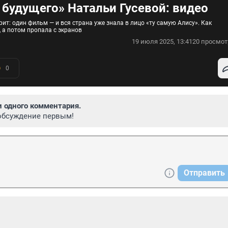
 будущего» Натальи Гусевой: видео
рит: один фильм — и вся страна уже знала в лицо «ту самую Алису». Как
 а потом пропала с экранов
19 июля 2025, 13:41
20 просмот
0
и одного комментария.
обсуждение первым!
Отправить