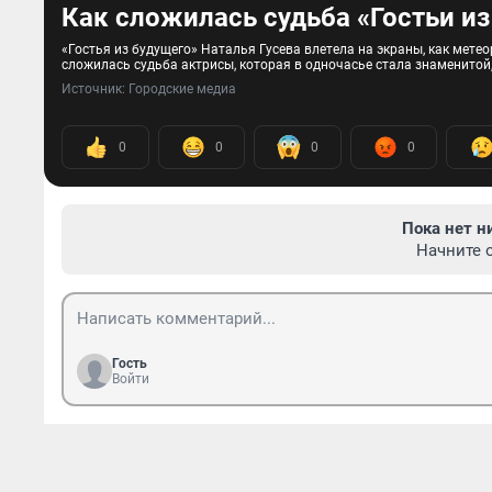
Как сложилась судьба «Гостьи из
«Гостья из будущего» Наталья Гусева влетела на экраны, как метео
сложилась судьба актрисы, которая в одночасье стала знаменитой,
Источник: 
Городские медиа
0
0
0
0
Пока нет н
Начните 
Гость
Войти