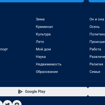
Зима
Он и она
Криминал
Осень
Культура
Политик
Лето
Происше
спорт
Мой дом
Работа
Наука
Развлеч
Недвижимость
Религия
Образование
Семья
Google Play