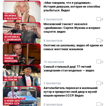
«Мне говорили, что я уродливая».
История девушки, которая не способна
улыбаться. Видео
5 просмотров
0
Московский таксист оказался
«двойником» Сергея Жукова и взорвал
соцсети: видео
8 просмотров
0
Охотник на школьниц: видео об одном из
самых жестоких маньяков
10 просмотров
0
Самый стильный дед! 77-летний
заводчанин стал моделью — видео
3 просмотра
0
Автолюбитель переехал в маленький
хутор и превратил свой двор в музей
машин времен СССР. Видео
0 просмотров
0