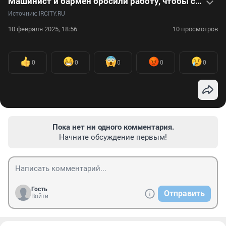
Машинист и бармен бросили работу, чтобы создавать украшения из клыков и когтей — видео
Источник: 
IRCITY.RU
10 февраля 2025, 18:56
10 просмотров
0
0
0
0
0
Пока нет ни одного комментария.
Начните обсуждение первым!
Гость
Отправить
Войти