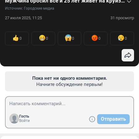
Мужчина бросил всё и 25 лет живет на круизном лайнере — видео
Источник: 
Городские медиа
27 июля 2025, 11:25
31 просмотр
0
0
0
0
0
Пока нет ни одного комментария.
Начните обсуждение первым!
Гость
Отправить
Войти