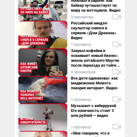
побывал в Европе: как
байкер путешествует по
миру на мотоцикле. Видео
3 просмотра
0
Российский ниндзя-
скульптор снялся в
сериале «Дом Дракона».
Видео
1 просмотр
0
Закрыл кофейни и
осваивает новый бизнес:
жизнь алтайского Маугли
после переезда из тайги в
столицу
9 просмотров
0
Все дети одинаковы: как
медвежонок Момота
покорил интернет. Видео
1 просмотр
0
Музыкант с киберрукой.
Его конечность стоит 3
млн рублей — видео
1 просмотр
0
«Мне говорили, что я