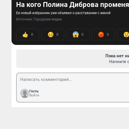
На кого Полина Диброва промен
Ее новый избранник уже объявил о расставании с женой
Источник: 
Городские медиа
0
0
0
0
Пока нет н
Начните 
Гость
Войти