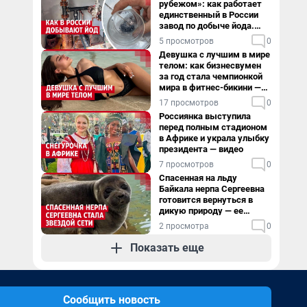
рубежом»: как работает
единственный в России
завод по добыче йода.
Видео
5 просмотров
0
Девушка с лучшим в мире
телом: как бизнесвумен
за год стала чемпионкой
мира в фитнес-бикини —
видео
17 просмотров
0
Россиянка выступила
перед полным стадионом
в Африке и украла улыбку
президента — видео
7 просмотров
0
Спасенная на льду
Байкала нерпа Сергеевна
готовится вернуться в
дикую природу — ее
видеоистория
2 просмотра
0
Показать еще
Сообщить новость