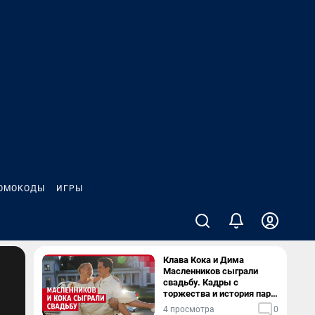
ОМОКОДЫ
ИГРЫ
Клава Кока и Дима
Масленников сыграли
свадьбу. Кадры с
торжества и история пары
— в видео
4 просмотра
0