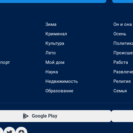
Зима
Он и она
Криминал
Осень
Культура
Политик
Лето
Происше
спорт
Мой дом
Работа
Наука
Развлеч
Недвижимость
Религия
Образование
Семья
Google Play