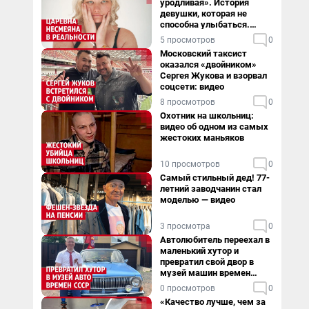
уродливая». История
девушки, которая не
способна улыбаться.
Видео
5 просмотров
0
Московский таксист
оказался «двойником»
Сергея Жукова и взорвал
соцсети: видео
8 просмотров
0
Охотник на школьниц:
видео об одном из самых
жестоких маньяков
10 просмотров
0
Самый стильный дед! 77-
летний заводчанин стал
моделью — видео
3 просмотра
0
Автолюбитель переехал в
маленький хутор и
превратил свой двор в
музей машин времен
СССР. Видео
0 просмотров
0
«Качество лучше, чем за