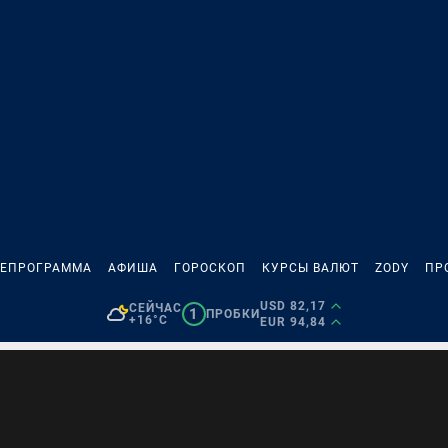
ЛЕПРОГРАММА
АФИША
ГОРОСКОП
КУРСЫ ВАЛЮТ
ZODY
ПР
USD 82,17
СЕЙЧАС
1
ПРОБКИ
+16°C
EUR 94,84