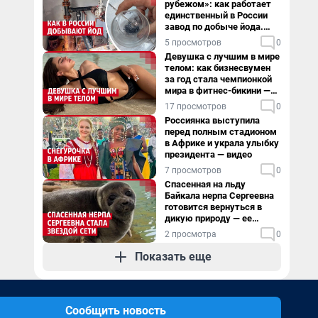
рубежом»: как работает
единственный в России
завод по добыче йода.
Видео
5 просмотров
0
Девушка с лучшим в мире
телом: как бизнесвумен
за год стала чемпионкой
мира в фитнес-бикини —
видео
17 просмотров
0
Россиянка выступила
перед полным стадионом
в Африке и украла улыбку
президента — видео
7 просмотров
0
Спасенная на льду
Байкала нерпа Сергеевна
готовится вернуться в
дикую природу — ее
видеоистория
2 просмотра
0
Показать еще
Сообщить новость