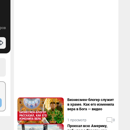
ров
Бизнесмен-блогер служит
в храме. Как его изменила
вера в Бога — видео
1 просмотр
0
Проехал всю Америку,