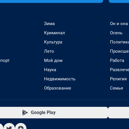
Зима
Он и она
Криминал
Осень
Культура
Политик
Лето
Происше
спорт
Мой дом
Работа
Наука
Развлеч
Недвижимость
Религия
Образование
Семья
Google Play