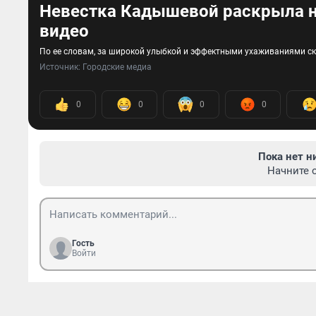
Невестка Кадышевой раскрыла н
видео
По ее словам, за широкой улыбкой и эффектными ухаживаниями с
Источник: 
Городские медиа
0
0
0
0
Пока нет н
Начните 
Гость
Войти