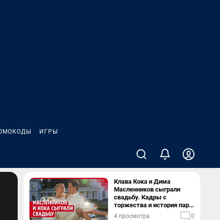
ОМОКОДЫ
ИГРЫ
Клава Кока и Дима
Масленников сыграли
свадьбу. Кадры с
торжества и история пары
— в видео
4 просмотра
0