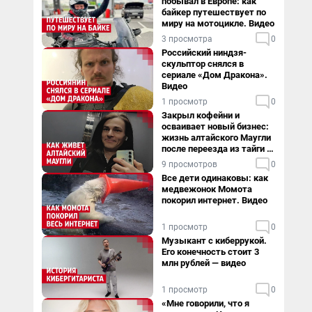
побывал в Европе: как
байкер путешествует по
миру на мотоцикле. Видео
3 просмотра
0
Российский ниндзя-
скульптор снялся в
сериале «Дом Дракона».
Видео
1 просмотр
0
Закрыл кофейни и
осваивает новый бизнес:
жизнь алтайского Маугли
после переезда из тайги в
столицу
9 просмотров
0
Все дети одинаковы: как
медвежонок Момота
покорил интернет. Видео
1 просмотр
0
Музыкант с киберрукой.
Его конечность стоит 3
млн рублей — видео
1 просмотр
0
«Мне говорили, что я