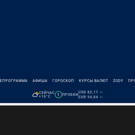
ЛЕПРОГРАММА
АФИША
ГОРОСКОП
КУРСЫ ВАЛЮТ
ZODY
ПР
USD 82,17
СЕЙЧАС
1
ПРОБКИ
+16°C
EUR 94,84