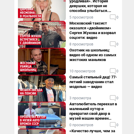
уродливая». История
девушки, которая не
способна улыбаться.
Видео
5 просмотров
0
Московский таксист
оказался «двойником»
Сергея Жукова и взорвал
соцсети: видео
8 просмотров
0
Охотник на школьниц:
видео об одном из самых
жестоких маньяков
10 просмотров
0
Самый стильный дед! 77-
летний заводчанин стал
моделью — видео
3 просмотра
0
Автолюбитель переехал в
маленький хутор и
превратил свой двор в
музей машин времен
СССР. Видео
0 просмотров
0
«Качество лучше, чем за