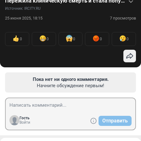
Пережила клиническую смерть и стала популярной благодаря садоводству: видеоистория Виктории Анпилоговой
Источник: 
IRCITY.RU
25 июня 2025, 18:15
7 просмотров
0
0
0
0
0
Пока нет ни одного комментария.
Начните обсуждение первым!
Гость
Отправить
Войти